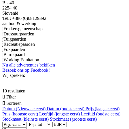
Bis 40
2254 40
Slovenië
Tel.:
+386 (0)68129392
aanbod & werking
j
Fokkersgemeenschap
j
Dressuurpaarden
j
Tuigpaarden
j
Recreatiepaarden
j
Fokpaarden
j
Barokpaard
j
Working Equitation
Nu alle advertenties bekijken
Bezoek ons op Facebook!
Wij spreken:
10 resultaten

Filter

Sorteren
Datum (Nieuwste eerst)
Datum (oudste eerst)
Prijs (laagste eerst)
Prijs (hoogste eerst)
Leeftijd (jongste eerst)
Leeftijd (oudste eerst)
Stockmaat (kleinste eerst)
Stockmaat (grootste eerst)