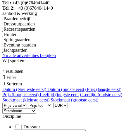
Tel.:
+43 (0)6764041440
Tel. 2:
+43 (0)6764041440
aanbod & werking
j
Paardenbedrijf
j
Dressuurpaarden
j
Recreatiepaarden
j
Hunter
j
Springpaarden
j
Eventing paarden
j
Jachtpaarden
Nu alle advertenties bekijken
Wij spreken:
4 resultaten

Filter

Sorteren
Datum (Nieuwste eerst)
Datum (oudste eerst)
Prijs (laagste eerst)
Prijs (hoogste eerst)
Leeftijd (jongste eerst)
Leeftijd (oudste eerst)
Stockmaat (kleinste eerst)
Stockmaat (grootste eerst)
Discipline
j
Dressuur