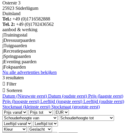
Osterstr 3
25923 Süderlügum
Duitsland
Tel.:
+49 (0)1716582888
Tel. 2:
+49 (0)1702436562
aanbod & werking
j
Trainingsstal
j
Dressuurpaarden
j
Tuigpaarden
j
Recreatiepaarden
j
Springpaarden
j
Eventing paarden
j
Fokpaarden
Nu alle advertenties bekijken
3 resultaten

Filter

Sorteren
Datum (Nieuwste eerst)
Datum (oudste eerst)
Prijs (laagste eerst)
Prijs (hoogste eerst)
Leeftijd (jongste eerst)
Leeftijd (oudste eerst)
Stockmaat (kleinste eerst)
Stockmaat (grootste eerst)