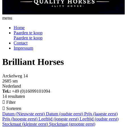
menu
Home
Paarden te koop
Paarden te koop
Contact
Impressum
Brilliant Horses
Arckelweg 14
2685 sm
Nederland
Tel.:
+49 (0)16099101094
14 resultaten

Filter

Sorteren
Datum (Nieuwste eerst)
Datum (oudste eerst)
Prijs (laagste eerst)
Prijs (hoogste eerst)
Leeftijd (jongste eerst)
Leeftijd (oudste eerst)
Stockmaat (kleinste eerst)
Stockmaat (grootste eerst)