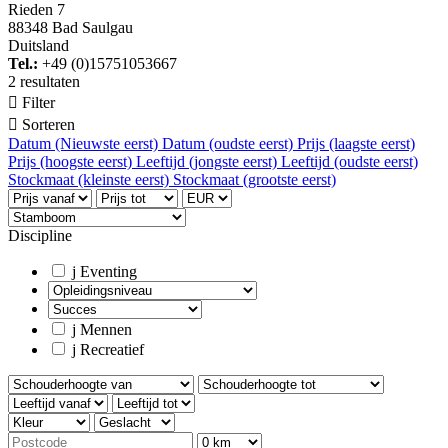
Rieden 7
88348 Bad Saulgau
Duitsland
Tel.:
+49 (0)15751053667
2 resultaten

Filter

Sorteren
Datum (Nieuwste eerst)
Datum (oudste eerst)
Prijs (laagste eerst)
Prijs (hoogste eerst)
Leeftijd (jongste eerst)
Leeftijd (oudste eerst)
Stockmaat (kleinste eerst)
Stockmaat (grootste eerst)
Discipline
j
Eventing
j
Mennen
j
Recreatief