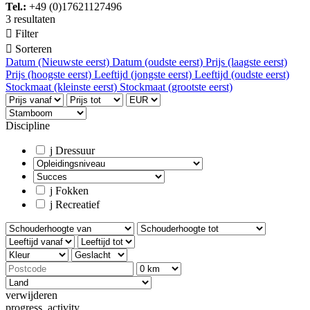
Tel.:
+49 (0)17621127496
3 resultaten

Filter

Sorteren
Datum (Nieuwste eerst)
Datum (oudste eerst)
Prijs (laagste eerst)
Prijs (hoogste eerst)
Leeftijd (jongste eerst)
Leeftijd (oudste eerst)
Stockmaat (kleinste eerst)
Stockmaat (grootste eerst)
Discipline
j
Dressuur
j
Fokken
j
Recreatief
verwijderen
progress_activity