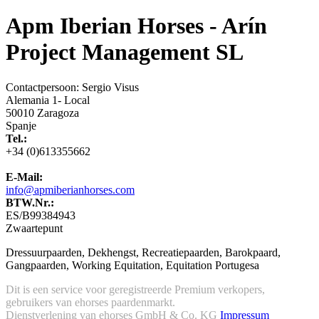
Apm Iberian Horses - Arín
Project Management SL
Contactpersoon: Sergio Visus
Alemania 1- Local
50010 Zaragoza
Spanje
Tel.:
+34 (0)613355662
E-Mail:
info@apmiberianhorses.com
BTW.Nr.:
ES/B99384943
Zwaartepunt
Dressuurpaarden, Dekhengst, Recreatiepaarden, Barokpaard,
Gangpaarden, Working Equitation, Equitation Portugesa
Dit is een service voor geregistreerde Premium verkopers,
gebruikers van ehorses paardenmarkt.
Dienstverlening van ehorses GmbH & Co. KG
Impressum