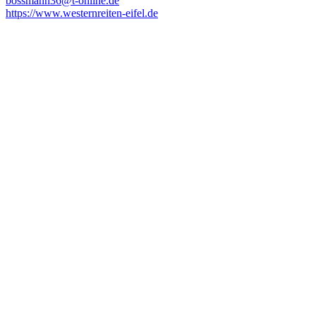
bossmann36@t-online.de
https://www.westernreiten-eifel.de