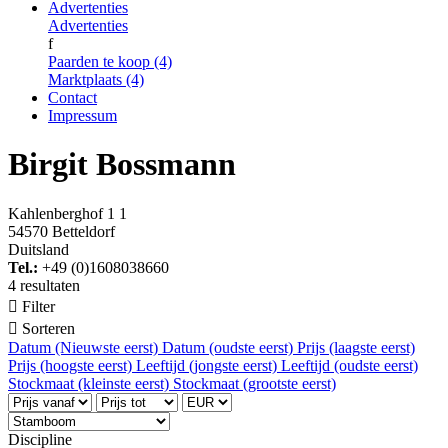
Advertenties
Advertenties
f
Paarden te koop (4)
Marktplaats (4)
Contact
Impressum
Birgit Bossmann
Kahlenberghof 1 1
54570 Betteldorf
Duitsland
Tel.:
+49 (0)1608038660
4 resultaten

Filter

Sorteren
Datum (Nieuwste eerst)
Datum (oudste eerst)
Prijs (laagste eerst)
Prijs (hoogste eerst)
Leeftijd (jongste eerst)
Leeftijd (oudste eerst)
Stockmaat (kleinste eerst)
Stockmaat (grootste eerst)
Discipline