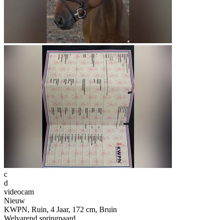
c
d
videocam
Nieuw
KWPN, Ruin, 4 Jaar, 172 cm, Bruin
Welvarend springpaard