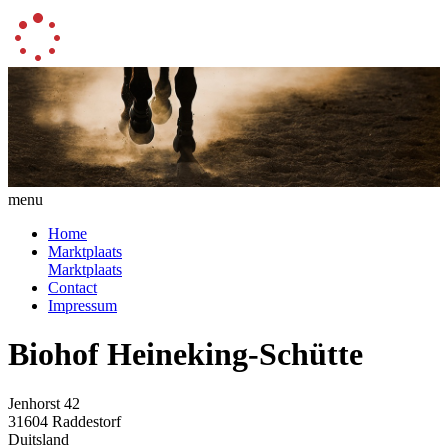
menu
Home
Marktplaats
Marktplaats
Contact
Impressum
Biohof Heineking-Schütte
Jenhorst 42
31604 Raddestorf
Duitsland