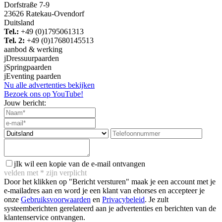
Dorfstraße 7-9
23626 Ratekau-Ovendorf
Duitsland
Tel.:
+49 (0)1795061313
Tel. 2:
+49 (0)17680145513
aanbod & werking
j
Dressuurpaarden
j
Springpaarden
j
Eventing paarden
Nu alle advertenties bekijken
Bezoek ons op YouTube!
Jouw bericht:
j
Ik wil een kopie van de e-mail ontvangen
velden met
*
zijn verplicht
Door het klikken op "Bericht versturen" maak je een account met je
e-mailadres aan en word je een klant van ehorses en accepteer je
onze
Gebruiksvoorwaarden
en
Privacybeleid
. Je zult
systeemberichten gerelateerd aan je advertenties en berichten van de
klantenservice ontvangen.