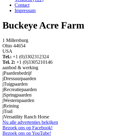
Contact
Impressum
Buckeye Acre Farm
1 Millersburg
Ohio 44654
USA
Tel.:
+1 (0)3302312324
Tel. 2:
+1 (0)3305210146
aanbod & werking
j
Paardenbedrijf
j
Dressuurpaarden
j
Tuigpaarden
j
Recreatiepaarden
j
Springpaarden
j
Westernpaarden
j
Reining
j
Trail
j
Versatility Ranch Horse
Nu alle advertenties bekijken
Bezoek ons op Facebook!
Bezoek ons op YouTube!