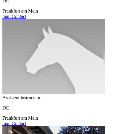
DE
Frankfurt am Main
mail
Contact
Assistent instructeur
DE
Frankfurt am Main
mail
Contact