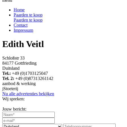
menu
Home
Paarden te koop
Paarden te koop
Contact
Impressum
Edith Veitl
Schloßstr 33
84177 Gottfrieding
Duitsland
Tel.:
+49 (0)1703125047
Tel. 2:
+49 (0)87313261142
aanbod & werking
j
Stoeterij
Nu alle advertenties bekijken
Wij spreken:
Jouw bericht: