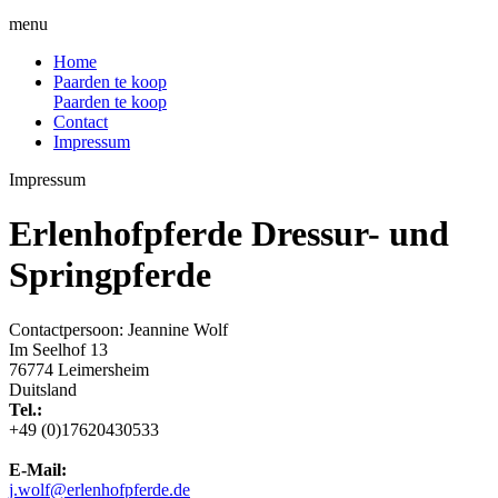
menu
Home
Paarden te koop
Paarden te koop
Contact
Impressum
Impressum
Erlenhofpferde Dressur- und
Springpferde
Contactpersoon: Jeannine Wolf
Im Seelhof 13
76774 Leimersheim
Duitsland
Tel.:
+49 (0)17620430533
E-Mail:
j.wolf@erlenhofpferde.de