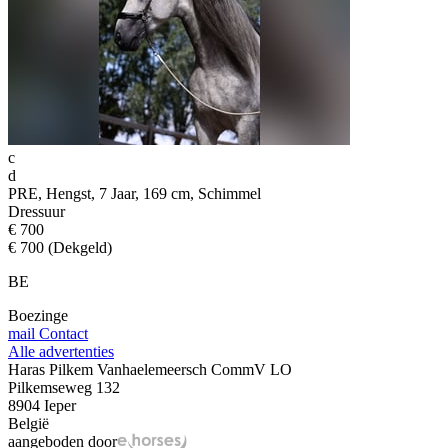
c
d
PRE, Hengst, 7 Jaar, 169 cm, Schimmel
Dressuur
€ 700
€ 700 (Dekgeld)
BE
Boezinge
mail
Contact
Alle advertenties
Haras Pilkem Vanhaelemeersch CommV LO
Pilkemseweg 132
8904 Ieper
België
aangeboden door