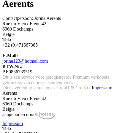
Aerents
Contactpersoon: Jorina Aerents
Rue du Vieux Frene 42
6960 Dochamps
België
Tel.:
+32 (0)471667365
E-Mail:
jorina123@hotmail.com
BTW.Nr.:
BE0836739519
Dit is een service voor geregistreerde Premium verkopers,
gebruikers van ehorses paardenmarkt.
Dienstverlening van ehorses GmbH & Co. KG
Impressum
Aerents
Rue du Vieux Frene 42
6960 Dochamps
België
aangeboden door
Impressum
Tel.: