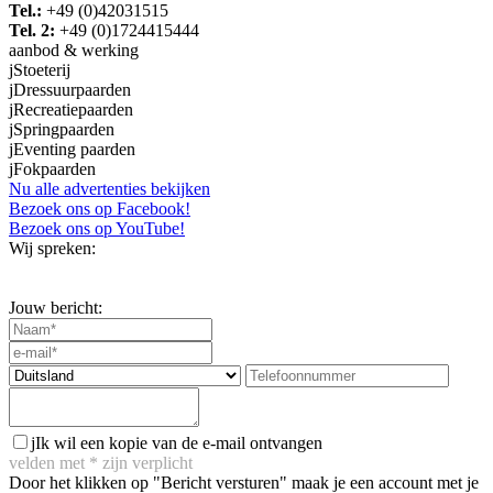
Tel.:
+49 (0)42031515
Tel. 2:
+49 (0)1724415444
aanbod & werking
j
Stoeterij
j
Dressuurpaarden
j
Recreatiepaarden
j
Springpaarden
j
Eventing paarden
j
Fokpaarden
Nu alle advertenties bekijken
Bezoek ons op Facebook!
Bezoek ons op YouTube!
Wij spreken:
Jouw bericht:
j
Ik wil een kopie van de e-mail ontvangen
velden met
*
zijn verplicht
Door het klikken op "Bericht versturen" maak je een account met je