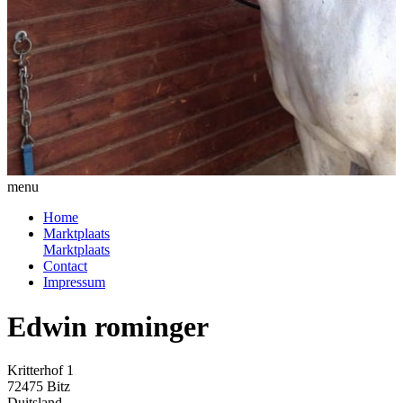
menu
Home
Marktplaats
Marktplaats
Contact
Impressum
Edwin rominger
Kritterhof 1
72475 Bitz
Duitsland