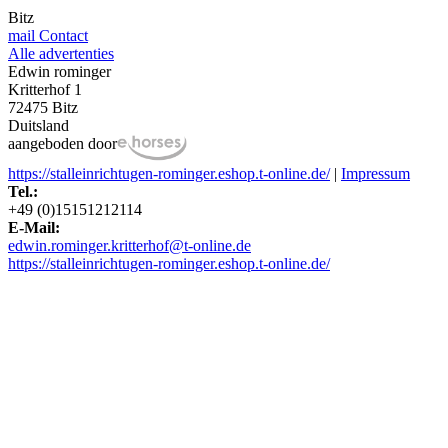
Bitz
mail
Contact
Alle advertenties
Edwin rominger
Kritterhof 1
72475 Bitz
Duitsland
aangeboden door
https://stalleinrichtugen-rominger.eshop.t-online.de/
|
Impressum
Tel.:
+49 (0)15151212114
E-Mail:
edwin.rominger.kritterhof@t-online.de
https://stalleinrichtugen-rominger.eshop.t-online.de/