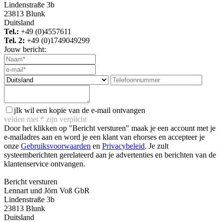
Lindenstraße 3b
23813 Blunk
Duitsland
Tel.:
+49 (0)4557611
Tel. 2:
+49 (0)1749049299
Jouw bericht:
j
Ik wil een kopie van de e-mail ontvangen
velden met
*
zijn verplicht
Door het klikken op "Bericht versturen" maak je een account met je
e-mailadres aan en word je een klant van ehorses en accepteer je
onze
Gebruiksvoorwaarden
en
Privacybeleid
. Je zult
systeemberichten gerelateerd aan je advertenties en berichten van de
klantenservice ontvangen.
Bericht versturen
Lennart und Jörn Voß GbR
Lindenstraße 3b
23813 Blunk
Duitsland