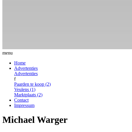
menu
Home
Advertenties
Advertenties
f
Paarden te koop (2)
Veulens (1)
Marktplaats (2)
Contact
Impressum
Michael Warger