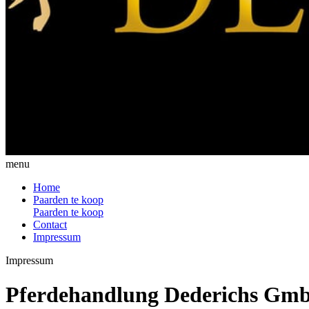
menu
Home
Paarden te koop
Paarden te koop
Contact
Impressum
Impressum
Pferdehandlung Dederichs Gm