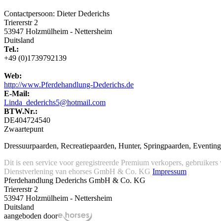
Contactpersoon: Dieter Dederichs
Triererstr 2
53947 Holzmülheim - Nettersheim
Duitsland
Tel.:
+49 (0)1739792139
Web:
http://www.Pferdehandlung-Dederichs.de
E-Mail:
Linda_dederichs5@hotmail.com
BTW.Nr.:
DE404724540
Zwaartepunt
Dressuurpaarden, Recreatiepaarden, Hunter, Springpaarden, Eventing
Dit is een service voor geregistreerde Premium verkopers, gebruikers
Dienstverlening van ehorses GmbH & Co. KG
Impressum
Pferdehandlung Dederichs GmbH & Co. KG
Triererstr 2
53947 Holzmülheim - Nettersheim
Duitsland
aangeboden door