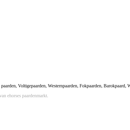
 paarden, Voltigepaarden, Westernpaarden, Fokpaarden, Barokpaard, We
 van ehorses paardenmarkt.