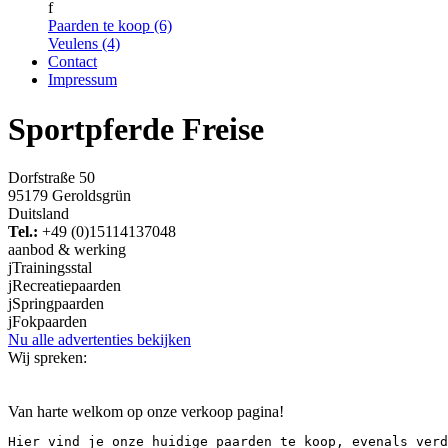
f
Paarden te koop (6)
Veulens (4)
Contact
Impressum
Sportpferde Freise
Dorfstraße 50
95179 Geroldsgrün
Duitsland
Tel.:
+49 (0)15114137048
aanbod & werking
j
Trainingsstal
j
Recreatiepaarden
j
Springpaarden
j
Fokpaarden
Nu alle advertenties bekijken
Wij spreken:
Van harte welkom op onze verkoop pagina!
Hier vind je onze huidige paarden te koop, evenals verd