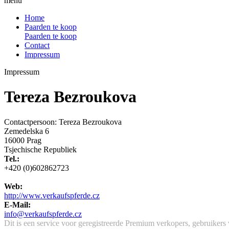
menu
Home
Paarden te koop
Paarden te koop
Contact
Impressum
Impressum
Tereza Bezroukova
Contactpersoon: Tereza Bezroukova
Zemedelska 6
16000 Prag
Tsjechische Republiek
Tel.:
+420 (0)602862723
Web:
http://www.verkaufspferde.cz
E-Mail:
info@verkaufspferde.cz
Dit is een service voor geregistreerde Premium verkopers, gebruikers