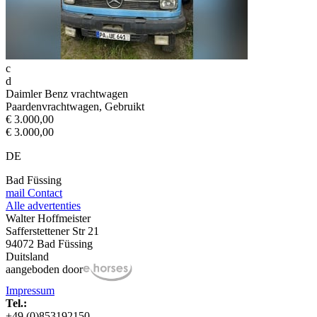
c
d
Daimler Benz vrachtwagen
Paardenvrachtwagen, Gebruikt
€ 3.000,00
€ 3.000,00
DE
Bad Füssing
mail
Contact
Alle advertenties
Walter Hoffmeister
Safferstettener Str 21
94072 Bad Füssing
Duitsland
aangeboden door
Impressum
Tel.:
+49 (0)853192150