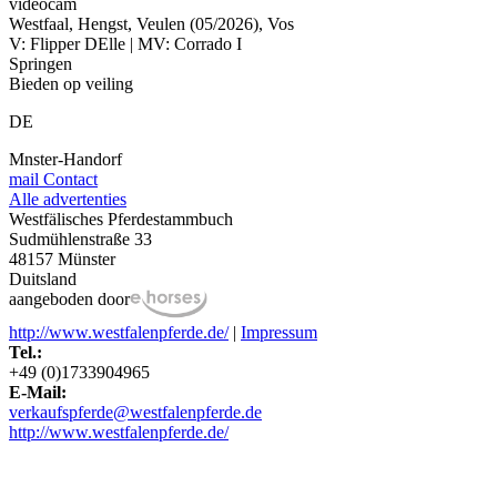
videocam
Westfaal, Hengst, Veulen (05/2026), Vos
V: Flipper DElle | MV: Corrado I
Springen
Bieden op veiling
DE
Mnster-Handorf
mail
Contact
Alle advertenties
Westfälisches Pferdestammbuch
Sudmühlenstraße 33
48157 Münster
Duitsland
aangeboden door
http://www.westfalenpferde.de/
|
Impressum
Tel.:
+49 (0)1733904965
E-Mail:
verkaufspferde@westfalenpferde.de
http://www.westfalenpferde.de/