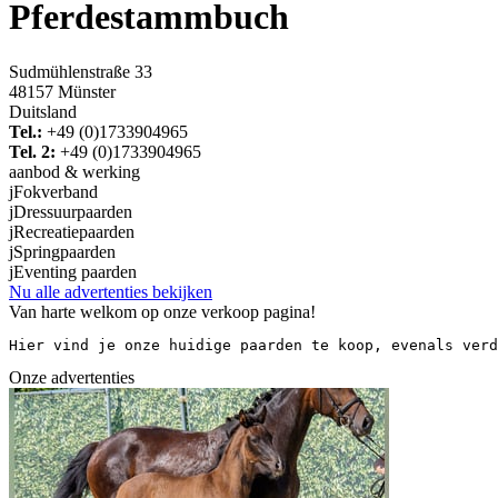
Pferdestammbuch
Sudmühlenstraße 33
48157 Münster
Duitsland
Tel.:
+49 (0)1733904965
Tel. 2:
+49 (0)1733904965
aanbod & werking
j
Fokverband
j
Dressuurpaarden
j
Recreatiepaarden
j
Springpaarden
j
Eventing paarden
Nu alle advertenties bekijken
Van harte welkom op onze verkoop pagina!
Hier vind je onze huidige paarden te koop, evenals verd
Onze advertenties