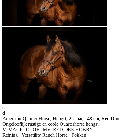
c
d
American Quarter Horse, Hengst, 25 Jaar, 148 cm, Red Dun
Ongelooflijk rustige en coole Quarterhorse hengst
V: MAGIC OTOE | MV: RED DEE HOBBY
Reining · Versatility Ranch Horse · Fokken