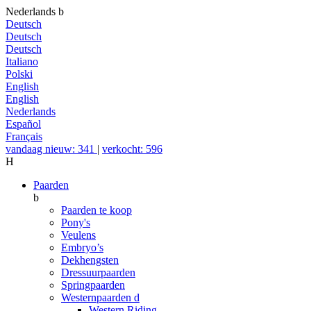
Nederlands
b
Deutsch
Deutsch
Deutsch
Italiano
Polski
English
English
Nederlands
Español
Français
vandaag nieuw: 341
|
verkocht: 596
H
Paarden
b
Paarden te koop
Pony's
Veulens
Embryo’s
Dekhengsten
Dressuurpaarden
Springpaarden
Westernpaarden
d
Western Riding