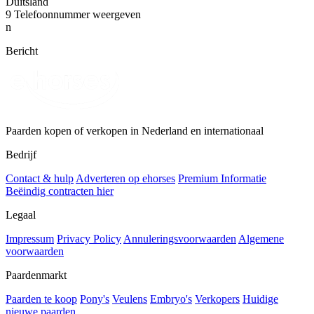
Duitsland
9
Telefoonnummer weergeven
n
Bericht
Paarden kopen of verkopen in Nederland en internationaal
Bedrijf
Contact & hulp
Adverteren op ehorses
Premium Informatie
Beëindig contracten hier
Legaal
Impressum
Privacy Policy
Annuleringsvoorwaarden
Algemene
voorwaarden
Paardenmarkt
Paarden te koop
Pony's
Veulens
Embryo's
Verkopers
Huidige
nieuwe paarden