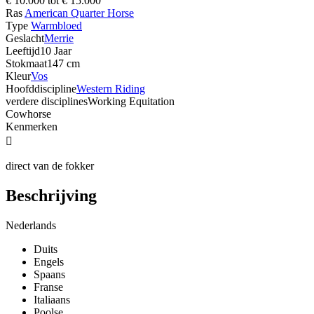
€ 10.000 tot € 15.000
Ras
American Quarter Horse
Type
Warmbloed
Geslacht
Merrie
Leeftijd
10 Jaar
Stokmaat
147 cm
Kleur
Vos
Hoofddiscipline
Western Riding
verdere disciplines
Working Equitation
Cowhorse
Kenmerken

direct van de fokker
Beschrijving
Nederlands
Duits
Engels
Spaans
Franse
Italiaans
Poolse