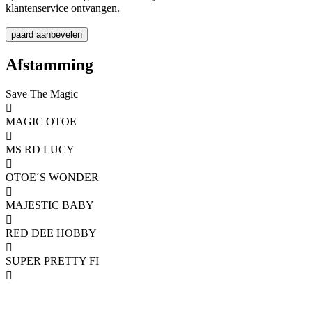
klantenservice ontvangen.
Afstamming
Save The Magic

MAGIC OTOE

MS RD LUCY

OTOE´S WONDER

MAJESTIC BABY

RED DEE HOBBY

SUPER PRETTY FI
