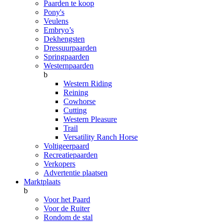
Paarden te koop
Pony's
Veulens
Embryo’s
Dekhengsten
Dressuurpaarden
Springpaarden
Westernpaarden
b
Western Riding
Reining
Cowhorse
Cutting
Western Pleasure
Trail
Versatility Ranch Horse
Voltigeerpaard
Recreatiepaarden
Verkopers
Advertentie plaatsen
Marktplaats
b
Voor het Paard
Voor de Ruiter
Rondom de stal