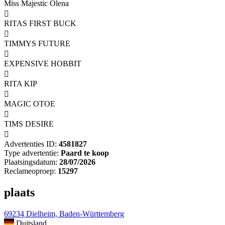
Miss Majestic Olena

RITAS FIRST BUCK

TIMMYS FUTURE

EXPENSIVE HOBBIT

RITA KIP

MAGIC OTOE

TIMS DESIRE

Advertenties ID:
4581827
Type advertentie:
Paard te koop
Plaatsingsdatum:
28/07/2026
Reclameoproep:
15297
plaats
69234 Dielheim, Baden-Württemberg
Duitsland