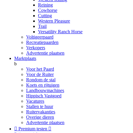
Reining
Cowhorse
Cutting
Western Pleasure
Trail
Versatility Ranch Horse
Voltigeerpaard
Recreatiepaarden
Verkopers
Advertentie plaatsen
Marktplaats
b
Voor het Paard
Voor de Ruiter
Rondom de stal
Koets en rijtuigen
Landbouwmachines
Hippisch Vastgoed
Vacatures
Stallen te huur
Ruitervakanties
Overige dieren
Advertentie plaatsen

Premium testen
