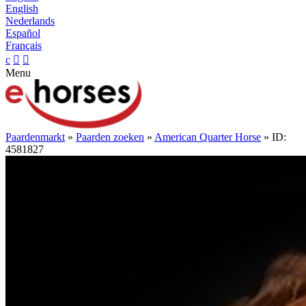
English
Nederlands
Español
Français
c


Menu
Paardenmarkt
»
Paarden zoeken
»
American Quarter Horse
» ID:
4581827