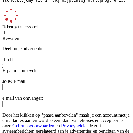
Skontaktujemy się z Tobą najpóźniej następnego dnia.
Ik ben geïnteresseerd

Bewaren
Deel nu je advertentie

n

j
H
paard aanbevelen
Jouw e-mail:
e-mail van ontvanger:
Door het klikken op "paard aanbevelen" maak je een account met je
e-mailadres aan en word je een klant van ehorses en accepteer je
onze
Gebruiksvoorwaarden
en
Privacybeleid
. Je zult
systeemberichten gerelateerd aan je advertenties en berichten van de