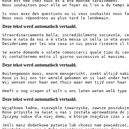
Rose est née chez nous et a été montée tardivement.  

Nous souhaitons pour elle un foyer où l'on a du temps à l
Si vous avez des questions ou si vous souhaitez nous fa
Nous vous répondrons au plus tard le lendemain.
Deze tekst werd automatisch vertaald.
Straordinariamente bella, incredibilmente socievole, ce
Rose è nata da noi e è stata messa in sella in età avan
Desideriamo per lei una casa in cui possa ricevere il t
Se avete domande o volete comunicarci quale tipo di cav
Vi contatteremo entro il giorno successivo al massimo.
Deze tekst werd automatisch vertaald.
Buitengewoon mooi, enorm mensgericht, zoekt altijd nabi
Rose is bij ons ter wereld gekomen en is laat onder het 
Wij wensen voor haar een thuis waar men tijd voor haar he
Heeft u nog vragen of wilt u ons laten weten welk type 
Deze tekst werd automatisch vertaald.
Wyjątkowo ładna, niezwykle towarzyska, zawsze poszukuje
Rose przyszła na świat u nas i została wprowadzona do ja
Życzymy sobie dla niej domu, w którym znajdzie czas i uwa
Jeśli masz dodatkowe pytania lub chcesz nam powiedzieć,