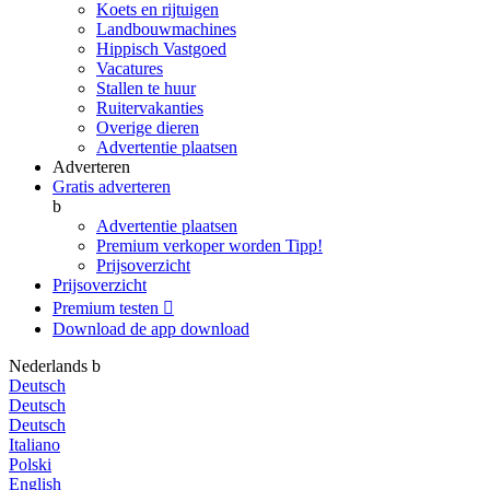
Koets en rijtuigen
Landbouwmachines
Hippisch Vastgoed
Vacatures
Stallen te huur
Ruitervakanties
Overige dieren
Advertentie plaatsen
Adverteren
Gratis adverteren
b
Advertentie plaatsen
Premium verkoper worden
Tipp!
Prijsoverzicht
Prijsoverzicht
Premium testen

Download de app
download
Nederlands
b
Deutsch
Deutsch
Deutsch
Italiano
Polski
English