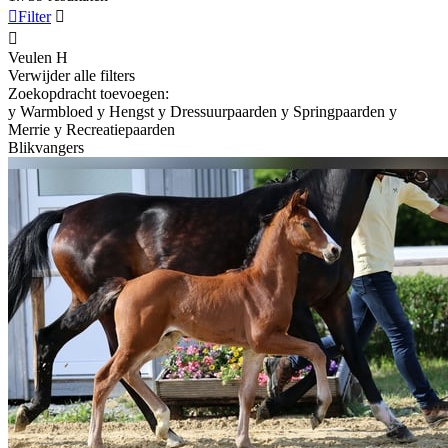

Filter


Veulen
H
Verwijder alle filters
Zoekopdracht toevoegen:
y
Warmbloed
y
Hengst
y
Dressuurpaarden
y
Springpaarden
y
Merrie
y
Recreatiepaarden
Blikvangers