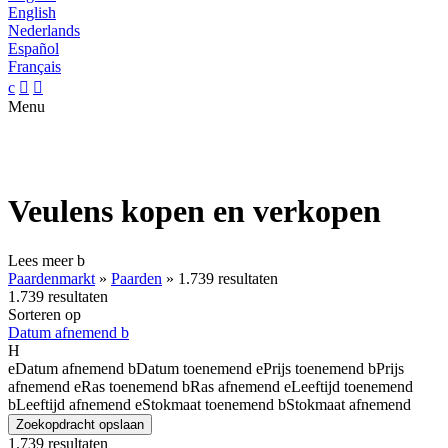
English
Nederlands
Español
Français
c


Menu
Veulens kopen en verkopen
Lees meer
b
Paardenmarkt
»
Paarden
»
1.739 resultaten
1.739 resultaten
Sorteren op
Datum afnemend
b
H
e
Datum afnemend
b
Datum toenemend
e
Prijs toenemend
b
Prijs
afnemend
e
Ras toenemend
b
Ras afnemend
e
Leeftijd toenemend
b
Leeftijd afnemend
e
Stokmaat toenemend
b
Stokmaat afnemend
Zoekopdracht opslaan
1.739 resultaten