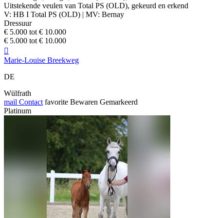
Uitstekende veulen van Total PS (OLD), gekeurd en erkend
V: HB I Total PS (OLD) | MV: Bernay
Dressuur
€ 5.000 tot € 10.000
€ 5.000 tot € 10.000

Marie-Louise Breekweg
DE
Wülfrath
mail
Contact
favorite
Bewaren
Gemarkeerd
Platinum