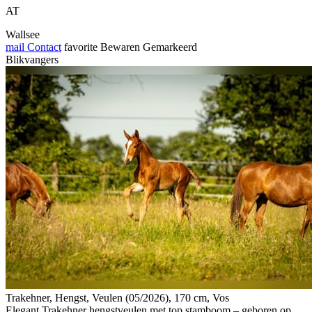
AT
Wallsee
mail
Contact
favorite
Bewaren
Gemarkeerd
Blikvangers
Trakehner, Hengst, Veulen (05/2026), 170 cm, Vos
Elegant Trakehner hengstveulen met top stamboom – geboren op