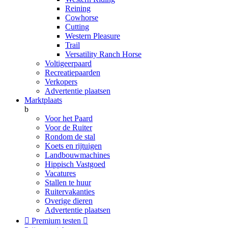
Reining
Cowhorse
Cutting
Western Pleasure
Trail
Versatility Ranch Horse
Voltigeerpaard
Recreatiepaarden
Verkopers
Advertentie plaatsen
Marktplaats
b
Voor het Paard
Voor de Ruiter
Rondom de stal
Koets en rijtuigen
Landbouwmachines
Hippisch Vastgoed
Vacatures
Stallen te huur
Ruitervakanties
Overige dieren
Advertentie plaatsen

Premium testen
