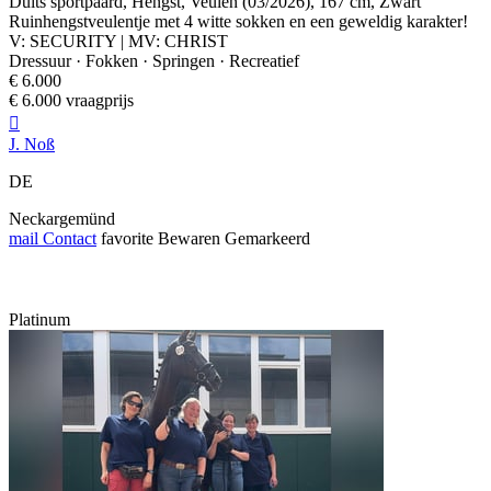
Duits sportpaard, Hengst, Veulen (03/2026), 167 cm, Zwart
Ruinhengstveulentje met 4 witte sokken en een geweldig karakter!
V: SECURITY | MV: CHRIST
Dressuur · Fokken · Springen · Recreatief
€ 6.000
€ 6.000 vraagprijs

J. Noß
DE
Neckargemünd
mail
Contact
favorite
Bewaren
Gemarkeerd
Platinum