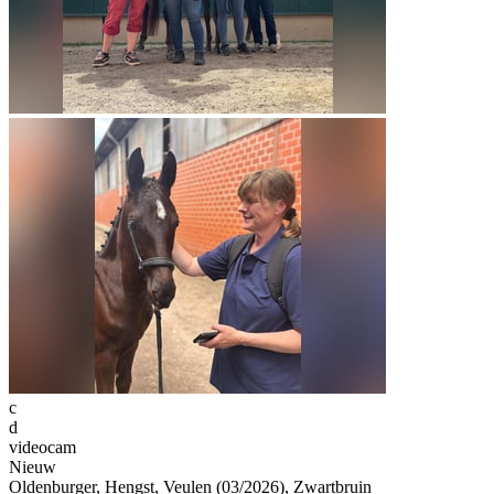
c
d
videocam
Nieuw
Oldenburger, Hengst, Veulen (03/2026), Zwartbruin