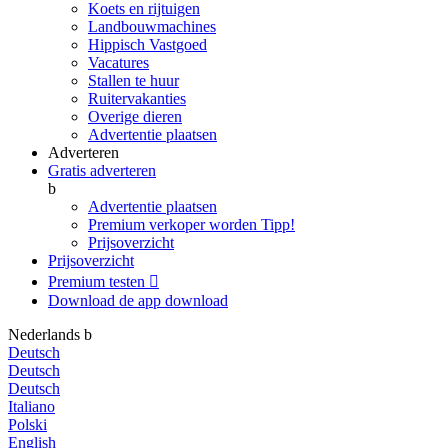
Koets en rijtuigen
Landbouwmachines
Hippisch Vastgoed
Vacatures
Stallen te huur
Ruitervakanties
Overige dieren
Advertentie plaatsen
Adverteren
Gratis adverteren
b
Advertentie plaatsen
Premium verkoper worden
Tipp!
Prijsoverzicht
Prijsoverzicht
Premium testen

Download de app
download
Nederlands
b
Deutsch
Deutsch
Deutsch
Italiano
Polski
English