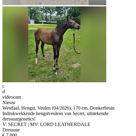
c
d
videocam
Nieuw
Westfaal, Hengst, Veulen (04/2026), 170 cm, Donkerbruin
Indrukwekkende hengstveulens van Secret, uitstekende
dressuurgenetics!
V: SECRET | MV: LORD LEATHERDALE
Dressuur
€ 7.000