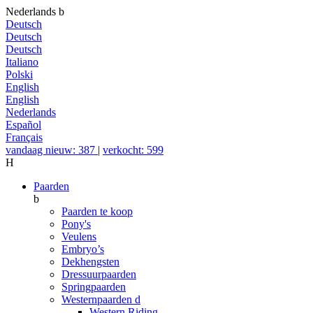
Nederlands
b
Deutsch
Deutsch
Deutsch
Italiano
Polski
English
English
Nederlands
Español
Français
vandaag nieuw: 387
|
verkocht: 599
H
Paarden
b
Paarden te koop
Pony's
Veulens
Embryo’s
Dekhengsten
Dressuurpaarden
Springpaarden
Westernpaarden
d
Western Riding