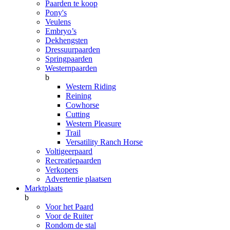
Paarden te koop
Pony's
Veulens
Embryo’s
Dekhengsten
Dressuurpaarden
Springpaarden
Westernpaarden
b
Western Riding
Reining
Cowhorse
Cutting
Western Pleasure
Trail
Versatility Ranch Horse
Voltigeerpaard
Recreatiepaarden
Verkopers
Advertentie plaatsen
Marktplaats
b
Voor het Paard
Voor de Ruiter
Rondom de stal