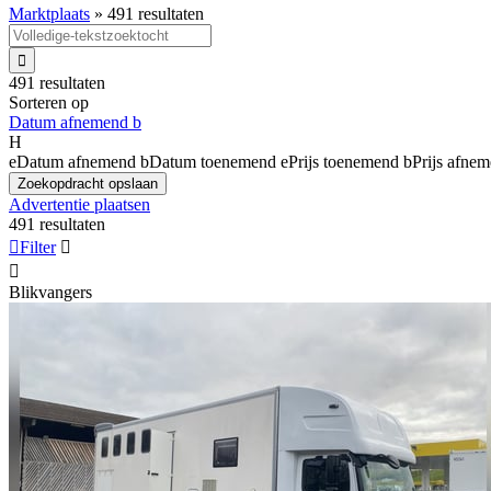
Marktplaats
»
491 resultaten

491 resultaten
Sorteren op
Datum afnemend
b
H
e
Datum afnemend
b
Datum toenemend
e
Prijs toenemend
b
Prijs afne
Zoekopdracht opslaan
Advertentie plaatsen
491 resultaten

Filter


Blikvangers