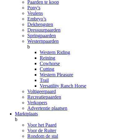
Paarden te koop
Pony's
Veulens
Embryo’s
Dekhengsten
Dressuurpaarden
Springpaarden
Westernpaarden
b
Western Riding
Reining
Cowhorse
Cutting
Western Pleasure
Trail
Versatility Ranch Horse
Voltigeerpaard
Recreatiepaarden
Verkopers
Advertentie plaatsen
Marktplaats
b
Voor het Paard
Voor de Ruiter
Rondom de stal