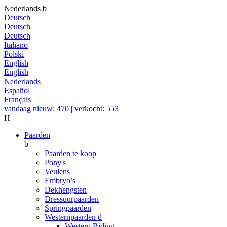
Nederlands
b
Deutsch
Deutsch
Deutsch
Italiano
Polski
English
English
Nederlands
Español
Français
vandaag nieuw: 470
|
verkocht: 553
H
Paarden
b
Paarden te koop
Pony's
Veulens
Embryo’s
Dekhengsten
Dressuurpaarden
Springpaarden
Westernpaarden
d
Western Riding