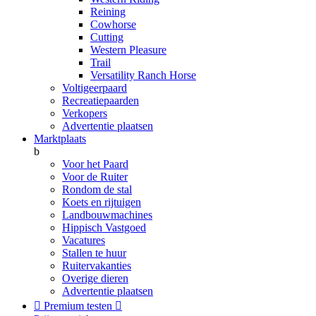
Reining
Cowhorse
Cutting
Western Pleasure
Trail
Versatility Ranch Horse
Voltigeerpaard
Recreatiepaarden
Verkopers
Advertentie plaatsen
Marktplaats
b
Voor het Paard
Voor de Ruiter
Rondom de stal
Koets en rijtuigen
Landbouwmachines
Hippisch Vastgoed
Vacatures
Stallen te huur
Ruitervakanties
Overige dieren
Advertentie plaatsen

Premium testen
