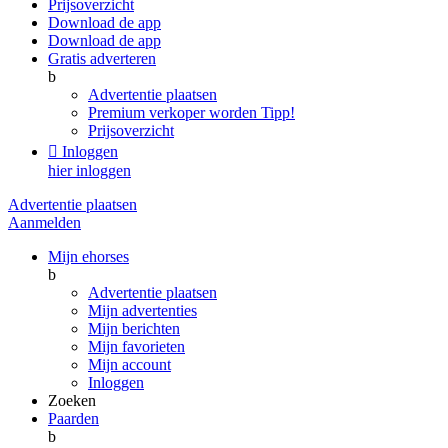
Prijsoverzicht
Download de app
Download de app
Gratis adverteren
b
Advertentie plaatsen
Premium verkoper worden
Tipp!
Prijsoverzicht

Inloggen
hier inloggen
Advertentie plaatsen
Aanmelden
Mijn ehorses
b
Advertentie plaatsen
Mijn advertenties
Mijn berichten
Mijn favorieten
Mijn account
Inloggen
Zoeken
Paarden
b