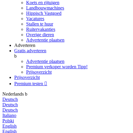
Koets en rijtuigen
Landbouwmachines
Hippisch Vastgoed
Vacatures
Stallen te huur
Ruitervakanties
Overige dieren
Advertentie plaatsen
Adverteren
Gratis adverteren
b
Advertentie plaatsen
Premium verkoper worden
Tipp!
Prijsoverzicht
Prijsoverzicht
Premium testen

Nederlands
b
Deutsch
Deutsch
Deutsch
Italiano
Polski
English
English