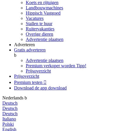
Koets en rijtuigen
Landbouwmachines
Hippisch Vastgoed
Vacatures
Stallen te huur
Ruitervakanties
Overige dieren
Advertentie plaatsen
Adverteren
Gratis adverteren
b
Advertentie plaatsen
Premium verkoper worden
Tipp!
Prijsoverzicht
Prijsoverzicht
Premium testen

Download de app
download
Nederlands
b
Deutsch
Deutsch
Deutsch
Italiano
Polski
English