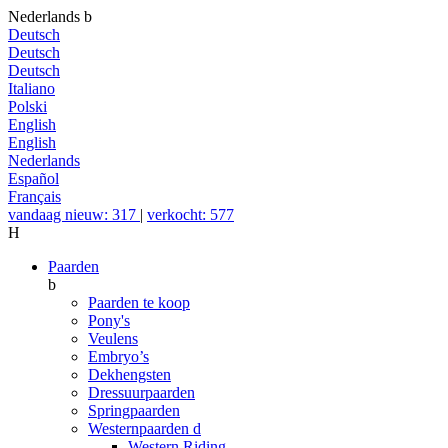
Nederlands
b
Deutsch
Deutsch
Deutsch
Italiano
Polski
English
English
Nederlands
Español
Français
vandaag nieuw: 317
|
verkocht: 577
H
Paarden
b
Paarden te koop
Pony's
Veulens
Embryo’s
Dekhengsten
Dressuurpaarden
Springpaarden
Westernpaarden
d
Western Riding