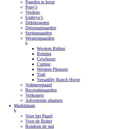
Paarden te koop
Pony's
Veulens
Embryo’s
Dekhengsten
Dressuurpaarden
Springpaarden
Westernpaarden
b
Western Riding
Reining
Cowhorse
Cutting
Western Pleasure
Trail
Versatility Ranch Horse
Voltigeerpaard
Recreatiepaarden
Verkopers
Advertentie plaatsen
Marktplaats
b
Voor het Paard
Voor de Ruiter
Rondom de stal