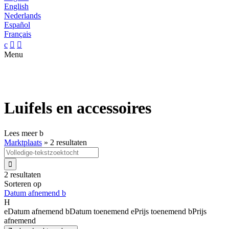
English
Nederlands
Español
Français
c


Menu
Luifels en accessoires
Lees meer
b
Marktplaats
»
2 resultaten

2 resultaten
Sorteren op
Datum afnemend
b
H
e
Datum afnemend
b
Datum toenemend
e
Prijs toenemend
b
Prijs
afnemend