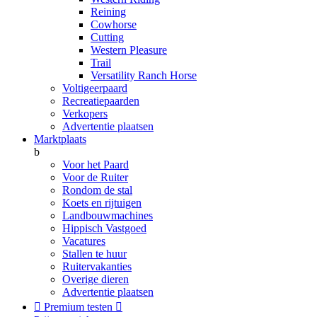
Reining
Cowhorse
Cutting
Western Pleasure
Trail
Versatility Ranch Horse
Voltigeerpaard
Recreatiepaarden
Verkopers
Advertentie plaatsen
Marktplaats
b
Voor het Paard
Voor de Ruiter
Rondom de stal
Koets en rijtuigen
Landbouwmachines
Hippisch Vastgoed
Vacatures
Stallen te huur
Ruitervakanties
Overige dieren
Advertentie plaatsen

Premium testen
