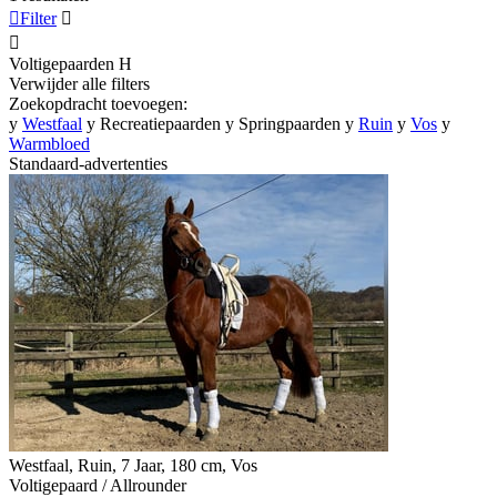

Filter


Voltigepaarden
H
Verwijder alle filters
Zoekopdracht toevoegen:
y
Westfaal
y
Recreatiepaarden
y
Springpaarden
y
Ruin
y
Vos
y
Warmbloed
Standaard-advertenties
Westfaal, Ruin, 7 Jaar, 180 cm, Vos
Voltigepaard / Allrounder