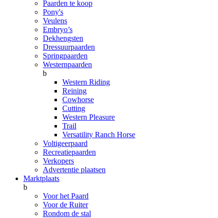
Paarden te koop
Pony's
Veulens
Embryo’s
Dekhengsten
Dressuurpaarden
Springpaarden
Westernpaarden
b
Western Riding
Reining
Cowhorse
Cutting
Western Pleasure
Trail
Versatility Ranch Horse
Voltigeerpaard
Recreatiepaarden
Verkopers
Advertentie plaatsen
Marktplaats
b
Voor het Paard
Voor de Ruiter
Rondom de stal