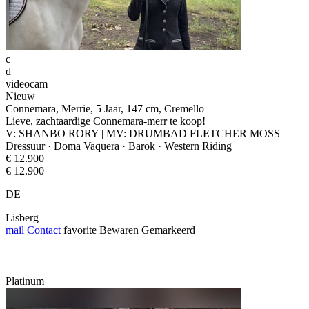
c
d
videocam
Nieuw
Connemara, Merrie, 5 Jaar, 147 cm, Cremello
Lieve, zachtaardige Connemara-merr te koop!
V: SHANBO RORY | MV: DRUMBAD FLETCHER MOSS
Dressuur · Doma Vaquera · Barok · Western Riding
€ 12.900
€ 12.900
DE
Lisberg
mail
Contact
favorite
Bewaren
Gemarkeerd
Platinum