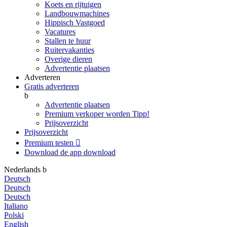
Koets en rijtuigen
Landbouwmachines
Hippisch Vastgoed
Vacatures
Stallen te huur
Ruitervakanties
Overige dieren
Advertentie plaatsen
Adverteren
Gratis adverteren
b
Advertentie plaatsen
Premium verkoper worden
Tipp!
Prijsoverzicht
Prijsoverzicht
Premium testen

Download de app
download
Nederlands
b
Deutsch
Deutsch
Deutsch
Italiano
Polski
English