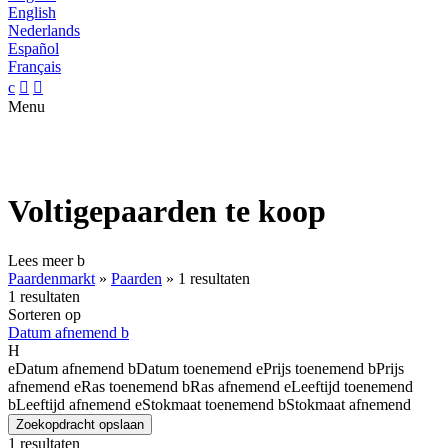
English
Nederlands
Español
Français
c


Menu
Voltigepaarden te koop
Lees meer
b
Paardenmarkt
»
Paarden
»
1 resultaten
1 resultaten
Sorteren op
Datum afnemend
b
H
e
Datum afnemend
b
Datum toenemend
e
Prijs toenemend
b
Prijs
afnemend
e
Ras toenemend
b
Ras afnemend
e
Leeftijd toenemend
b
Leeftijd afnemend
e
Stokmaat toenemend
b
Stokmaat afnemend
Zoekopdracht opslaan
1 resultaten