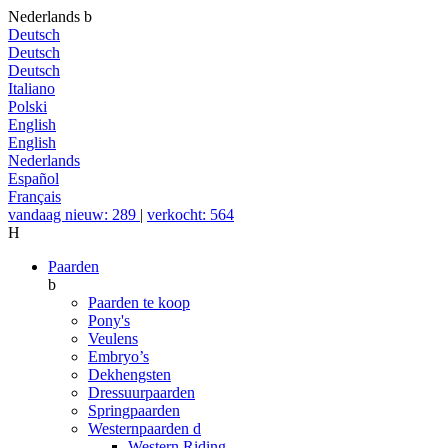
Nederlands
b
Deutsch
Deutsch
Deutsch
Italiano
Polski
English
English
Nederlands
Español
Français
vandaag nieuw: 289
|
verkocht: 564
H
Paarden
b
Paarden te koop
Pony's
Veulens
Embryo’s
Dekhengsten
Dressuurpaarden
Springpaarden
Westernpaarden
d
Western Riding