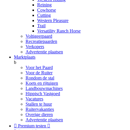
Reining
Cowhorse
Cutting
Western Pleasure
Trail
Versatility Ranch Horse
Voltigeerpaard
Recreatiepaarden
Verkopers
Advertentie plaatsen
Marktplaats
b
Voor het Paard
Voor de Ruiter
Rondom de stal
Koets en rijtuigen
Landbouwmachines
Hippisch Vastgoed
Vacatures
Stallen te huur
Ruitervakanties
Overige dieren
Advertentie plaatsen

Premium testen
