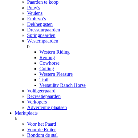
Paarden te koop
Pony's
Veulens
Embryo’s
Dekhengsten
Dressuurpaarden
Springpaarden
Westernpaarden
b
Western Riding
Reining
Cowhorse
Cutting
Western Pleasure
Trail
Versatility Ranch Horse
Voltigeerpaard
Recreatiepaarden
Verkopers
Advertentie plaatsen
Marktplaats
b
Voor het Paard
Voor de Ruiter
Rondom de stal