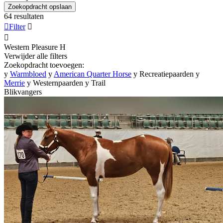
Zoekopdracht opslaan
64 resultaten

Filter


Western Pleasure
H
Verwijder alle filters
Zoekopdracht toevoegen:
y
Warmbloed
y
American Quarter Horse
y
Recreatiepaarden
y
Merrie
y
Westernpaarden
y
Trail
Blikvangers