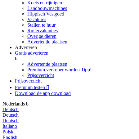
Koets en rijtuigen
Landbouwmachines
Hippisch Vastgoed
Vacatures
Stallen te huur
Ruitervakanties
Overige dieren
Advertentie plaatsen
Adverteren
Gratis adverteren
b
Advertentie plaatsen
Premium verkoper worden
Tipp!
Prijsoverzicht
Prijsoverzicht
Premium testen

Download de app
download
Nederlands
b
Deutsch
Deutsch
Deutsch
Italiano
Polski
English