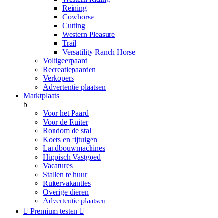
Reining
Cowhorse
Cutting
Western Pleasure
Trail
Versatility Ranch Horse
Voltigeerpaard
Recreatiepaarden
Verkopers
Advertentie plaatsen
Marktplaats
b
Voor het Paard
Voor de Ruiter
Rondom de stal
Koets en rijtuigen
Landbouwmachines
Hippisch Vastgoed
Vacatures
Stallen te huur
Ruitervakanties
Overige dieren
Advertentie plaatsen

Premium testen
