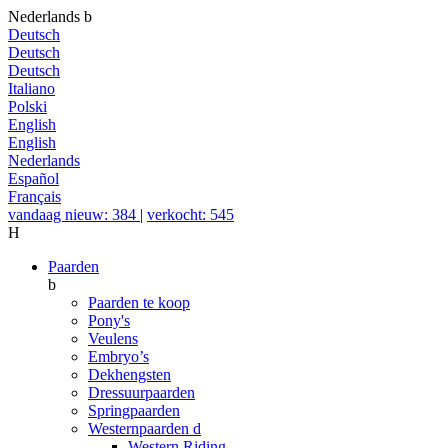
Nederlands
b
Deutsch
Deutsch
Deutsch
Italiano
Polski
English
English
Nederlands
Español
Français
vandaag nieuw: 384
|
verkocht: 545
H
Paarden
b
Paarden te koop
Pony's
Veulens
Embryo’s
Dekhengsten
Dressuurpaarden
Springpaarden
Westernpaarden
d
Western Riding