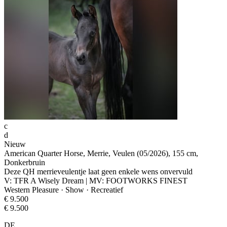
c
d
Nieuw
American Quarter Horse, Merrie, Veulen (05/2026), 155 cm,
Donkerbruin
Deze QH merrieveulentje laat geen enkele wens onvervuld
V: TFR A Wisely Dream | MV: FOOTWORKS FINEST
Western Pleasure · Show · Recreatief
€ 9.500
€ 9.500
DE