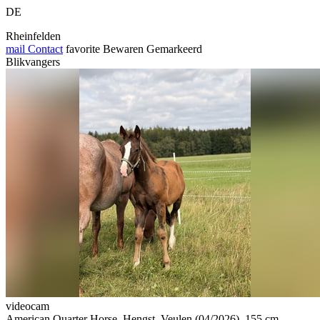
DE
Rheinfelden
mail
Contact
favorite
Bewaren
Gemarkeerd
Blikvangers
videocam
American Quarter Horse, Hengst, Veulen (04/2026), 155 cm,