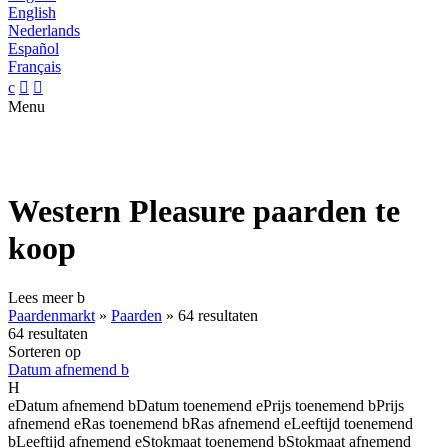
English
Nederlands
Español
Français
c


Menu
Western Pleasure paarden te
koop
Lees meer
b
Paardenmarkt
»
Paarden
»
64 resultaten
64 resultaten
Sorteren op
Datum afnemend
b
H
e
Datum afnemend
b
Datum toenemend
e
Prijs toenemend
b
Prijs
afnemend
e
Ras toenemend
b
Ras afnemend
e
Leeftijd toenemend
b
Leeftijd afnemend
e
Stokmaat toenemend
b
Stokmaat afnemend