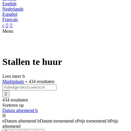
English
Nederlands
Español
Français
c


Menu
Stallen te huur
Lees meer
b
Marktplaats
»
434 resultaten

434 resultaten
Sorteren op
Datum afnemend
b
H
e
Datum afnemend
b
Datum toenemend
e
Prijs toenemend
b
Prijs
afnemend