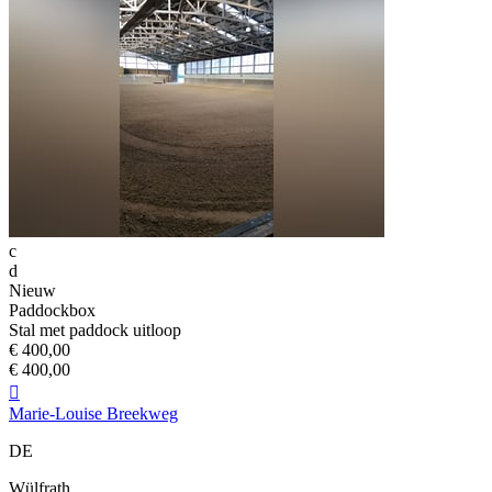
c
d
Nieuw
Paddockbox
Stal met paddock uitloop
€ 400,00
€ 400,00

Marie-Louise Breekweg
DE
Wülfrath