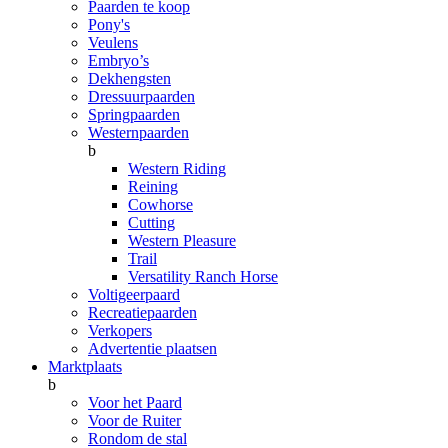
Paarden te koop
Pony's
Veulens
Embryo’s
Dekhengsten
Dressuurpaarden
Springpaarden
Westernpaarden
b
Western Riding
Reining
Cowhorse
Cutting
Western Pleasure
Trail
Versatility Ranch Horse
Voltigeerpaard
Recreatiepaarden
Verkopers
Advertentie plaatsen
Marktplaats
b
Voor het Paard
Voor de Ruiter
Rondom de stal