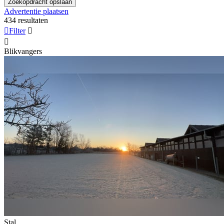
Zoekopdracht opslaan
Advertentie plaatsen
434 resultaten

Filter


Blikvangers
Stal