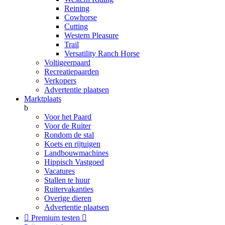
Reining
Cowhorse
Cutting
Western Pleasure
Trail
Versatility Ranch Horse
Voltigeerpaard
Recreatiepaarden
Verkopers
Advertentie plaatsen
Marktplaats
b
Voor het Paard
Voor de Ruiter
Rondom de stal
Koets en rijtuigen
Landbouwmachines
Hippisch Vastgoed
Vacatures
Stallen te huur
Ruitervakanties
Overige dieren
Advertentie plaatsen

Premium testen
