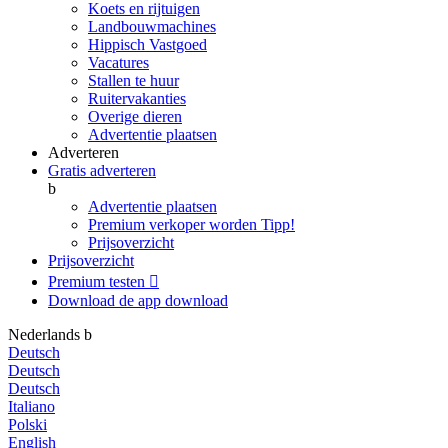
Koets en rijtuigen
Landbouwmachines
Hippisch Vastgoed
Vacatures
Stallen te huur
Ruitervakanties
Overige dieren
Advertentie plaatsen
Adverteren
Gratis adverteren
b
Advertentie plaatsen
Premium verkoper worden
Tipp!
Prijsoverzicht
Prijsoverzicht
Premium testen

Download de app
download
Nederlands
b
Deutsch
Deutsch
Deutsch
Italiano
Polski
English