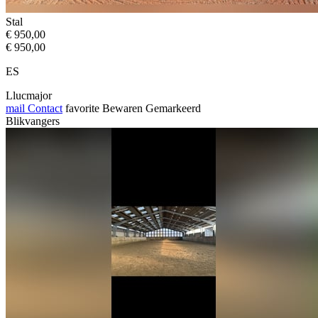
Stal
€ 950,00
€ 950,00
ES
Llucmajor
mail
Contact
favorite
Bewaren
Gemarkeerd
Blikvangers