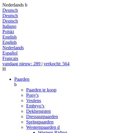
Nederlands
b
Deutsch
Deutsch
Deutsch
Italiano
Polski
English
English
Nederlands
Español
Français
vandaag nieuw: 289
|
verkocht: 564
H
Paarden
b
Paarden te koop
Pony's
Veulens
Embryo’s
Dekhengsten
Dressuurpaarden
Springpaarden
Westernpaarden
d
Western Riding