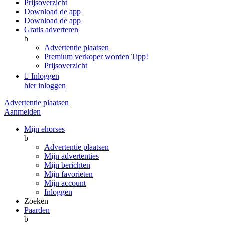
Prijsoverzicht
Download de app
Download de app
Gratis adverteren
b
Advertentie plaatsen
Premium verkoper worden
Tipp!
Prijsoverzicht

Inloggen
hier inloggen
Advertentie plaatsen
Aanmelden
Mijn ehorses
b
Advertentie plaatsen
Mijn advertenties
Mijn berichten
Mijn favorieten
Mijn account
Inloggen
Zoeken
Paarden
b