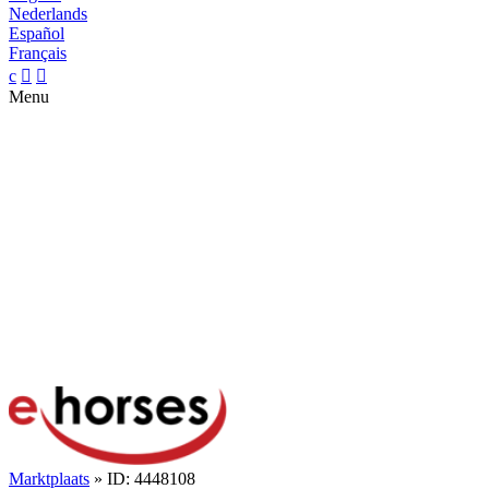
Nederlands
Español
Français
c


Menu
Marktplaats
» ID: 4448108