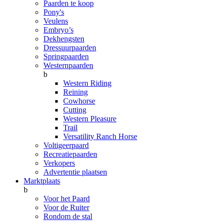
Paarden te koop
Pony's
Veulens
Embryo’s
Dekhengsten
Dressuurpaarden
Springpaarden
Westernpaarden
b
Western Riding
Reining
Cowhorse
Cutting
Western Pleasure
Trail
Versatility Ranch Horse
Voltigeerpaard
Recreatiepaarden
Verkopers
Advertentie plaatsen
Marktplaats
b
Voor het Paard
Voor de Ruiter
Rondom de stal