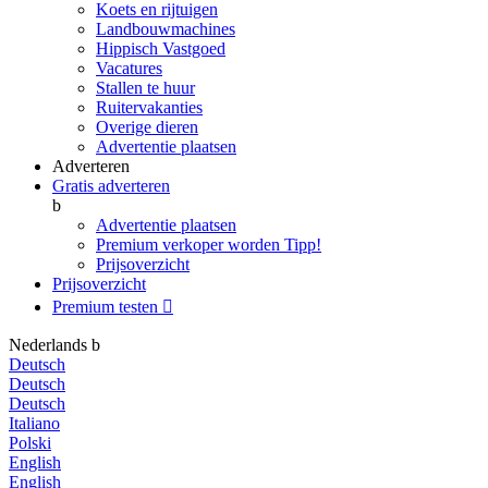
Koets en rijtuigen
Landbouwmachines
Hippisch Vastgoed
Vacatures
Stallen te huur
Ruitervakanties
Overige dieren
Advertentie plaatsen
Adverteren
Gratis adverteren
b
Advertentie plaatsen
Premium verkoper worden
Tipp!
Prijsoverzicht
Prijsoverzicht
Premium testen

Nederlands
b
Deutsch
Deutsch
Deutsch
Italiano
Polski
English
English