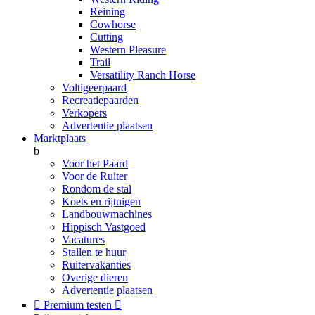
Reining
Cowhorse
Cutting
Western Pleasure
Trail
Versatility Ranch Horse
Voltigeerpaard
Recreatiepaarden
Verkopers
Advertentie plaatsen
Marktplaats
b
Voor het Paard
Voor de Ruiter
Rondom de stal
Koets en rijtuigen
Landbouwmachines
Hippisch Vastgoed
Vacatures
Stallen te huur
Ruitervakanties
Overige dieren
Advertentie plaatsen

Premium testen
