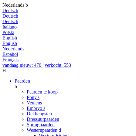
Nederlands
b
Deutsch
Deutsch
Deutsch
Italiano
Polski
English
English
Nederlands
Español
Français
vandaag nieuw: 470
|
verkocht: 553
H
Paarden
b
Paarden te koop
Pony's
Veulens
Embryo’s
Dekhengsten
Dressuurpaarden
Springpaarden
Westernpaarden
d
Western Riding