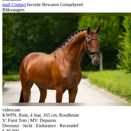
mail
Contact
favorite
Bewaren
Gemarkeerd
Blikvangers
videocam
KWPN, Ruin, 4 Jaar, 165 cm, Roodbruin
V: Furst Toto | MV: Deparon
Dressuur · Jacht · Endurance · Recreatief
€ 30.000