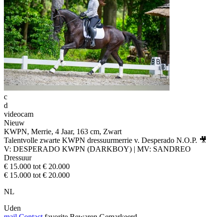
c
d
videocam
Nieuw
KWPN, Merrie, 4 Jaar, 163 cm, Zwart
Talentvolle zwarte KWPN dressuurmerrie v. Desperado N.O.P. 🎥
V: DESPERADO KWPN (DARKBOY) | MV: SANDREO
Dressuur
€ 15.000 tot € 20.000
€ 15.000 tot € 20.000
NL
Uden
mail
Contact
favorite
Bewaren
Gemarkeerd