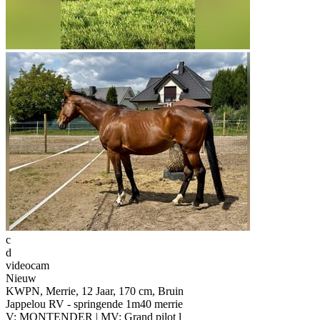
c
d
videocam
Nieuw
KWPN, Merrie, 12 Jaar, 170 cm, Bruin
Jappelou RV - springende 1m40 merrie
V: MONTENDER | MV: Grand pilot l