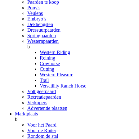
Paarden te koop
Pony's
Veulens
Embryo’s
Dekhengsten
Dressuurpaarden
Springpaarden
Westernpaarden
b
Western Riding
Reining
Cowhorse
Cutting
Western Pleasure
Trail
Versatility Ranch Horse
Voltigeerpaard
Recreatiepaarden
Verkopers
Advertentie plaatsen
Marktplaats
b
Voor het Paard
Voor de Ruiter
Rondom de stal