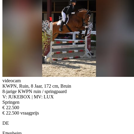
videocam
KWPN, Ruin, 8 Jaar, 172 cm, Bruin
8-jarige KWPN ruin / springpaard
V: JUKEBOX | MV: LUX
Springen
€ 22.500
€ 22.500 vraagprijs
DE
Ettenheim