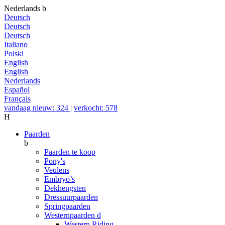
Nederlands
b
Deutsch
Deutsch
Deutsch
Italiano
Polski
English
English
Nederlands
Español
Français
vandaag nieuw: 324
|
verkocht: 578
H
Paarden
b
Paarden te koop
Pony's
Veulens
Embryo’s
Dekhengsten
Dressuurpaarden
Springpaarden
Westernpaarden
d
Western Riding