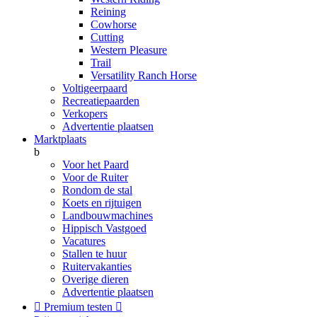
Reining
Cowhorse
Cutting
Western Pleasure
Trail
Versatility Ranch Horse
Voltigeerpaard
Recreatiepaarden
Verkopers
Advertentie plaatsen
Marktplaats
b
Voor het Paard
Voor de Ruiter
Rondom de stal
Koets en rijtuigen
Landbouwmachines
Hippisch Vastgoed
Vacatures
Stallen te huur
Ruitervakanties
Overige dieren
Advertentie plaatsen

Premium testen
