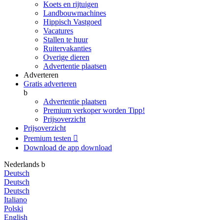
Koets en rijtuigen
Landbouwmachines
Hippisch Vastgoed
Vacatures
Stallen te huur
Ruitervakanties
Overige dieren
Advertentie plaatsen
Adverteren
Gratis adverteren
b
Advertentie plaatsen
Premium verkoper worden
Tipp!
Prijsoverzicht
Prijsoverzicht
Premium testen

Download de app
download
Nederlands
b
Deutsch
Deutsch
Deutsch
Italiano
Polski
English