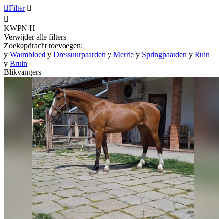

Filter


KWPN
H
Verwijder alle filters
Zoekopdracht toevoegen:
y
Warmbloed
y
Dressuurpaarden
y
Merrie
y
Springpaarden
y
Ruin
y
Bruin
Blikvangers