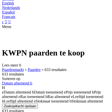
English
Nederlands
Español
Français
c


Menu
KWPN paarden te koop
Lees meer
b
Paardenmarkt
»
Paarden
»
633 resultaten
633 resultaten
Sorteren op
Datum afnemend
b
H
e
Datum afnemend
b
Datum toenemend
e
Prijs toenemend
b
Prijs
afnemend
e
Ras toenemend
b
Ras afnemend
e
Leeftijd toenemend
b
Leeftijd afnemend
e
Stokmaat toenemend
b
Stokmaat afnemend
Zoekopdracht opslaan
633 resultaten