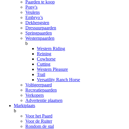
Paarden te koop
Pony's
Veulens
Embryo’s
Dekhengsten
Dressuurpaarden
Springpaarden
Westernpaarden
b
Western Riding
Reining
Cowhorse
Cutting
Western Pleasure
Trail
Versatility Ranch Horse
Voltigeerpaard
Recreatiepaarden
Verkopers
Advertentie plaatsen
Marktplaats
b
Voor het Paard
Voor de Ruiter
Rondom de stal