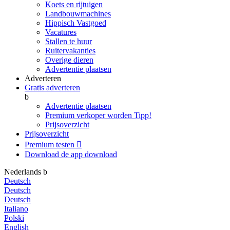
Koets en rijtuigen
Landbouwmachines
Hippisch Vastgoed
Vacatures
Stallen te huur
Ruitervakanties
Overige dieren
Advertentie plaatsen
Adverteren
Gratis adverteren
b
Advertentie plaatsen
Premium verkoper worden
Tipp!
Prijsoverzicht
Prijsoverzicht
Premium testen

Download de app
download
Nederlands
b
Deutsch
Deutsch
Deutsch
Italiano
Polski
English