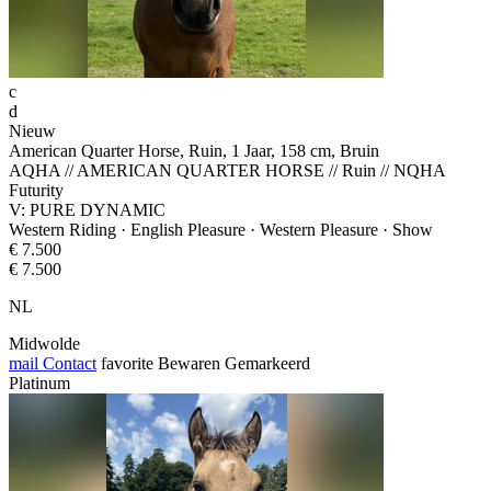
c
d
Nieuw
American Quarter Horse, Ruin, 1 Jaar, 158 cm, Bruin
AQHA // AMERICAN QUARTER HORSE // Ruin // NQHA
Futurity
V: PURE DYNAMIC
Western Riding · English Pleasure · Western Pleasure · Show
€ 7.500
€ 7.500
NL
Midwolde
mail
Contact
favorite
Bewaren
Gemarkeerd
Platinum