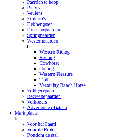
Paarden te koop
Pony's
Veulens
Embryo’s
Dekhengsten
Dressuurpaarden
Springpaarden
Westernpaarden
b
Western Riding
Reining
Cowhorse
Cutting
Western Pleasure
Trail
Versatility Ranch Horse
Voltigeerpaard
Recreatiepaarden
Verkopers
Advertentie plaatsen
Marktplaats
b
Voor het Paard
Voor de Ruiter
Rondom de stal