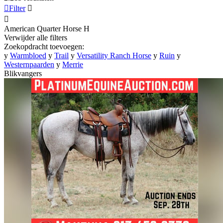

Filter


American Quarter Horse
H
Verwijder alle filters
Zoekopdracht toevoegen:
y
Warmbloed
y
Trail
y
Versatility Ranch Horse
y
Ruin
y
Westernpaarden
y
Merrie
Blikvangers