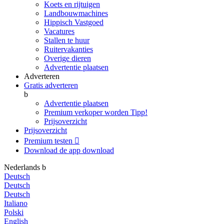
Koets en rijtuigen
Landbouwmachines
Hippisch Vastgoed
Vacatures
Stallen te huur
Ruitervakanties
Overige dieren
Advertentie plaatsen
Adverteren
Gratis adverteren
b
Advertentie plaatsen
Premium verkoper worden
Tipp!
Prijsoverzicht
Prijsoverzicht
Premium testen

Download de app
download
Nederlands
b
Deutsch
Deutsch
Deutsch
Italiano
Polski
English