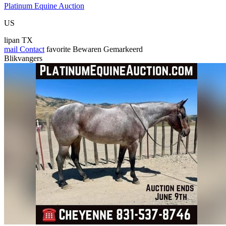
Platinum Equine Auction
US
lipan TX
mail
Contact
favorite
Bewaren
Gemarkeerd
Blikvangers