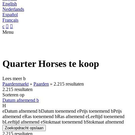
English
Nederlands
Español
Français
c


Menu
Quarter Horses te koop
Lees meer
b
Paardenmarkt
»
Paarden
»
2.215 resultaten
2.215 resultaten
Sorteren op
Datum afnemend
b
H
e
Datum afnemend
b
Datum toenemend
e
Prijs toenemend
b
Prijs
afnemend
e
Ras toenemend
b
Ras afnemend
e
Leeftijd toenemend
b
Leeftijd afnemend
e
Stokmaat toenemend
b
Stokmaat afnemend
Zoekopdracht opslaan
2.215 resultaten