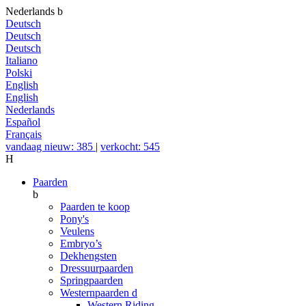
Nederlands
b
Deutsch
Deutsch
Deutsch
Italiano
Polski
English
English
Nederlands
Español
Français
vandaag nieuw: 385
|
verkocht: 545
H
Paarden
b
Paarden te koop
Pony's
Veulens
Embryo’s
Dekhengsten
Dressuurpaarden
Springpaarden
Westernpaarden
d
Western Riding