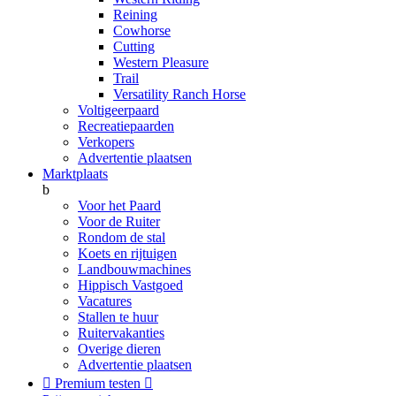
Reining
Cowhorse
Cutting
Western Pleasure
Trail
Versatility Ranch Horse
Voltigeerpaard
Recreatiepaarden
Verkopers
Advertentie plaatsen
Marktplaats
b
Voor het Paard
Voor de Ruiter
Rondom de stal
Koets en rijtuigen
Landbouwmachines
Hippisch Vastgoed
Vacatures
Stallen te huur
Ruitervakanties
Overige dieren
Advertentie plaatsen

Premium testen
