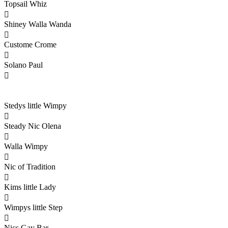
Topsail Whiz

Shiney Walla Wanda

Custome Crome

Solano Paul

Stedys little Wimpy

Steady Nic Olena

Walla Wimpy

Nic of Tradition

Kims little Lady

Wimpys little Step

Nics Gay Bar