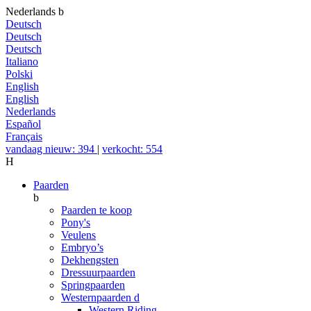
Nederlands
b
Deutsch
Deutsch
Deutsch
Italiano
Polski
English
English
Nederlands
Español
Français
vandaag nieuw: 394
|
verkocht: 554
H
Paarden
b
Paarden te koop
Pony's
Veulens
Embryo’s
Dekhengsten
Dressuurpaarden
Springpaarden
Westernpaarden
d
Western Riding