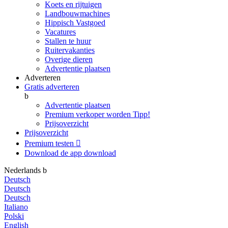
Koets en rijtuigen
Landbouwmachines
Hippisch Vastgoed
Vacatures
Stallen te huur
Ruitervakanties
Overige dieren
Advertentie plaatsen
Adverteren
Gratis adverteren
b
Advertentie plaatsen
Premium verkoper worden
Tipp!
Prijsoverzicht
Prijsoverzicht
Premium testen

Download de app
download
Nederlands
b
Deutsch
Deutsch
Deutsch
Italiano
Polski
English