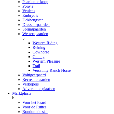
Paarden te koop
Pony's
Veulens
Embryo’s
Dekhengsten
Dressuurpaarden
Springpaarden
Westernpaarden
b
Western Riding
Reining
Cowhorse
Cutting
Western Pleasure
Trail
Versatility Ranch Horse
Voltigeerpaard
Recreatiepaarden
Verkopers
Advertentie plaatsen
Marktplaats
b
Voor het Paard
Voor de Ruiter
Rondom de stal