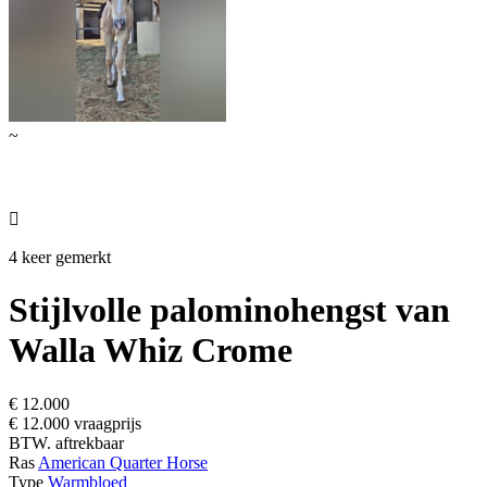
~

4 keer gemerkt
Stijlvolle palominohengst van
Walla Whiz Crome
€ 12.000
€ 12.000 vraagprijs
BTW. aftrekbaar
Ras
American Quarter Horse
Type
Warmbloed