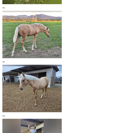
~
~
~