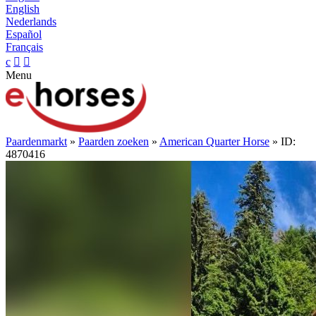
English
Nederlands
Español
Français
c


Menu
Paardenmarkt
»
Paarden zoeken
»
American Quarter Horse
» ID:
4870416