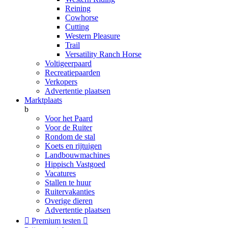
Reining
Cowhorse
Cutting
Western Pleasure
Trail
Versatility Ranch Horse
Voltigeerpaard
Recreatiepaarden
Verkopers
Advertentie plaatsen
Marktplaats
b
Voor het Paard
Voor de Ruiter
Rondom de stal
Koets en rijtuigen
Landbouwmachines
Hippisch Vastgoed
Vacatures
Stallen te huur
Ruitervakanties
Overige dieren
Advertentie plaatsen

Premium testen
