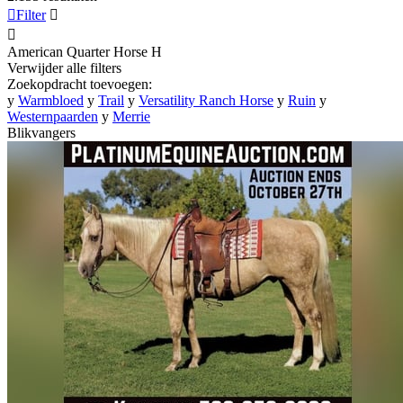

Filter


American Quarter Horse
H
Verwijder alle filters
Zoekopdracht toevoegen:
y
Warmbloed
y
Trail
y
Versatility Ranch Horse
y
Ruin
y
Westernpaarden
y
Merrie
Blikvangers