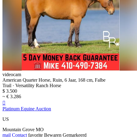
videocam
American Quarter Horse, Ruin, 6 Jaar, 168 cm, Falbe
Trail · Versatility Ranch Horse
$ 3.500
~ € 3.286

Platinum Equine Auction
US
Mountain Grove MO
mail
Contact
favorite
Bewaren
Gemarkeerd