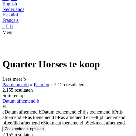
English
Nederlands
Español
Français
c


Menu
Quarter Horses te koop
Lees meer
b
Paardenmarkt
»
Paarden
»
2.155 resultaten
2.155 resultaten
Sorteren op
Datum afnemend
b
H
e
Datum afnemend
b
Datum toenemend
e
Prijs toenemend
b
Prijs
afnemend
e
Ras toenemend
b
Ras afnemend
e
Leeftijd toenemend
b
Leeftijd afnemend
e
Stokmaat toenemend
b
Stokmaat afnemend
Zoekopdracht opslaan
2.155 resultaten