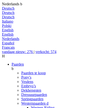
Nederlands
b
Deutsch
Deutsch
Deutsch
Italiano
Polski
English
English
Nederlands
Español
Français
vandaag nieuw: 276
|
verkocht: 574
H
Paarden
b
Paarden te koop
Pony's
Veulens
Embryo’s
Dekhengsten
Dressuurpaarden
Springpaarden
Westernpaarden
d
Western Riding