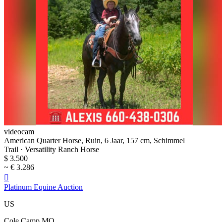
videocam
American Quarter Horse, Ruin, 6 Jaar, 157 cm, Schimmel
Trail · Versatility Ranch Horse
$ 3.500
~ € 3.286

Platinum Equine Auction
US
Cole Camp MO