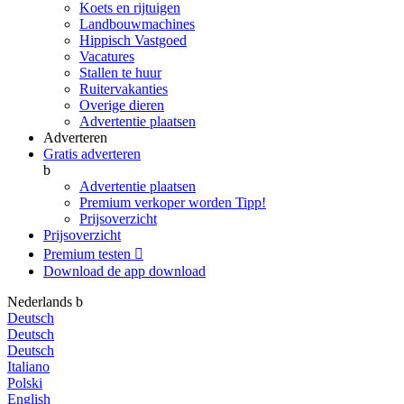
Koets en rijtuigen
Landbouwmachines
Hippisch Vastgoed
Vacatures
Stallen te huur
Ruitervakanties
Overige dieren
Advertentie plaatsen
Adverteren
Gratis adverteren
b
Advertentie plaatsen
Premium verkoper worden
Tipp!
Prijsoverzicht
Prijsoverzicht
Premium testen

Download de app
download
Nederlands
b
Deutsch
Deutsch
Deutsch
Italiano
Polski
English