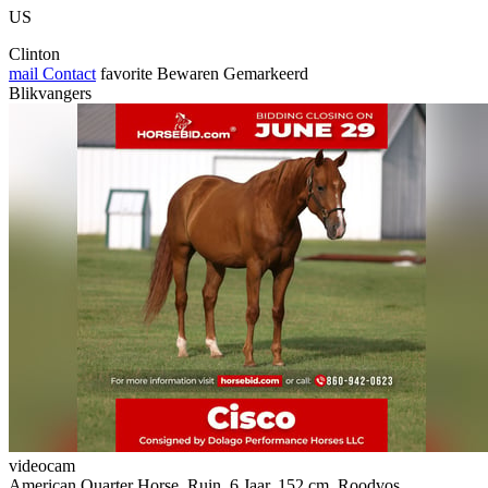
US
Clinton
mail
Contact
favorite
Bewaren
Gemarkeerd
Blikvangers
videocam
American Quarter Horse, Ruin, 6 Jaar, 152 cm, Roodvos