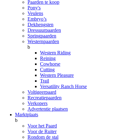
Paarden te koop
Pony's
Veulens
Embryo’s
Dekhengsten
Dressuurpaarden
Springpaarden
Westernpaarden
b
Western Riding
Reining
Cowhorse
Cutting
Western Pleasure
Trail
Versatility Ranch Horse
Voltigeerpaard
Recreatiepaarden
Verkopers
Advertentie plaatsen
Marktplaats
b
Voor het Paard
Voor de Ruiter
Rondom de stal