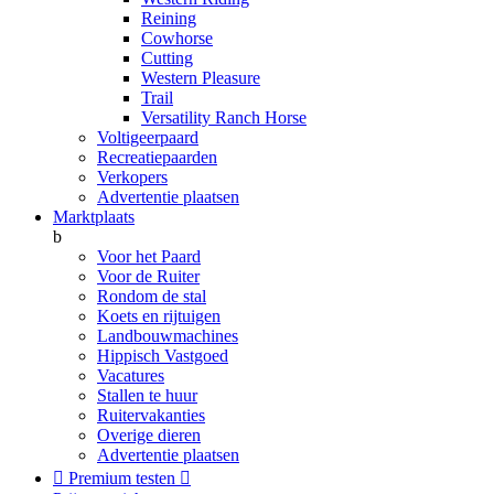
Reining
Cowhorse
Cutting
Western Pleasure
Trail
Versatility Ranch Horse
Voltigeerpaard
Recreatiepaarden
Verkopers
Advertentie plaatsen
Marktplaats
b
Voor het Paard
Voor de Ruiter
Rondom de stal
Koets en rijtuigen
Landbouwmachines
Hippisch Vastgoed
Vacatures
Stallen te huur
Ruitervakanties
Overige dieren
Advertentie plaatsen

Premium testen
