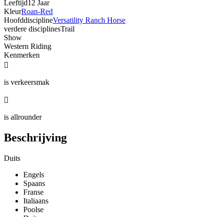
Leeftijd
12 Jaar
Kleur
Roan-Red
Hoofddiscipline
Versatility Ranch Horse
verdere disciplines
Trail
Show
Western Riding
Kenmerken

is verkeersmak

is allrounder
Beschrijving
Duits
Engels
Spaans
Franse
Italiaans
Poolse