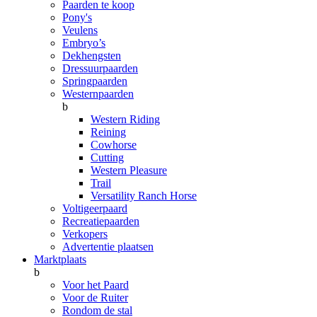
Paarden te koop
Pony's
Veulens
Embryo’s
Dekhengsten
Dressuurpaarden
Springpaarden
Westernpaarden
b
Western Riding
Reining
Cowhorse
Cutting
Western Pleasure
Trail
Versatility Ranch Horse
Voltigeerpaard
Recreatiepaarden
Verkopers
Advertentie plaatsen
Marktplaats
b
Voor het Paard
Voor de Ruiter
Rondom de stal