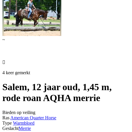
~

4 keer gemerkt
Salem, 12 jaar oud, 1,45 m,
rode roan AQHA merrie
Bieden op veiling
Ras
American Quarter Horse
Type
Warmbloed
Geslacht
Merrie