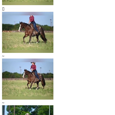

~
~