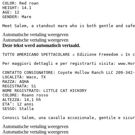
COLOR: Red roan

HEIGHT: 14.1

AGE: 12

GENDER: Mare

Meet Salem, a standout mare who is both gentle and safe
Automatische vertaling weergeven
Automatische vertaling weergeven
Deze tekst werd automatisch vertaald.
TUTTO AMERICANO SPETTACOLARE ✰ Edizione Freeedom ✰ In c
Per maggiori dettagli e per registrarti visita: www.Hor
CONTATTO CONSIGNATORE: Coyote Hollow Ranch LLC 209-342-
LOCALITÀ: Waco, TX

RAZZA: AQHA

REGISTRATA: Sì

NOME REGISTRATO: LITTLE CAT HICKORY

COLORE: Roano rosso

ALTEZZA: 14,1 hh

ETA’: 12 anni

SESSO: Stalla

Conosci Salem, una cavalla eccezionale, gentile e sicur
Automatische vertaling weergeven
Automatische vertaling weergeven