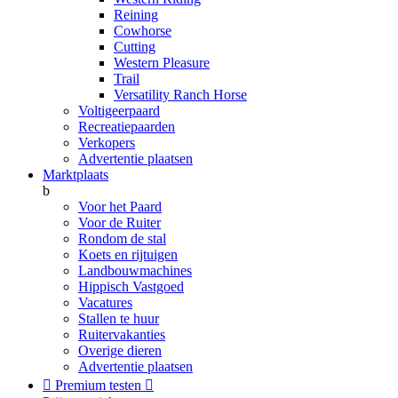
Reining
Cowhorse
Cutting
Western Pleasure
Trail
Versatility Ranch Horse
Voltigeerpaard
Recreatiepaarden
Verkopers
Advertentie plaatsen
Marktplaats
b
Voor het Paard
Voor de Ruiter
Rondom de stal
Koets en rijtuigen
Landbouwmachines
Hippisch Vastgoed
Vacatures
Stallen te huur
Ruitervakanties
Overige dieren
Advertentie plaatsen

Premium testen
