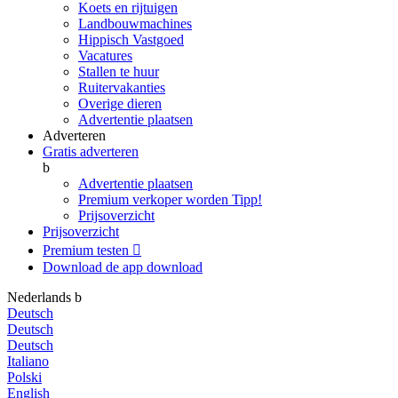
Koets en rijtuigen
Landbouwmachines
Hippisch Vastgoed
Vacatures
Stallen te huur
Ruitervakanties
Overige dieren
Advertentie plaatsen
Adverteren
Gratis adverteren
b
Advertentie plaatsen
Premium verkoper worden
Tipp!
Prijsoverzicht
Prijsoverzicht
Premium testen

Download de app
download
Nederlands
b
Deutsch
Deutsch
Deutsch
Italiano
Polski
English