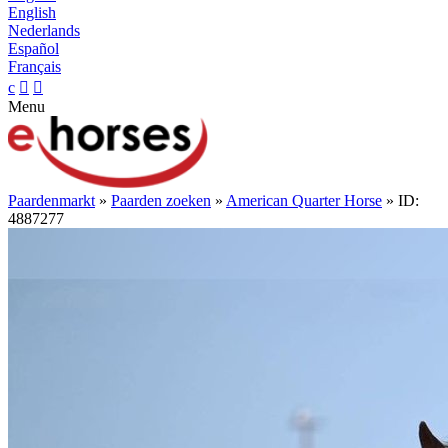
English
Nederlands
Español
Français
c


Menu
Paardenmarkt
»
Paarden zoeken
»
American Quarter Horse
» ID:
4887277