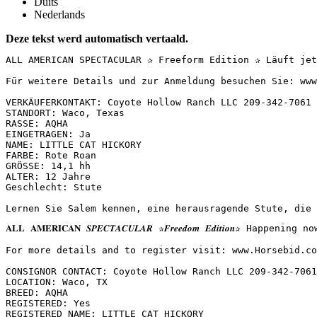
Duits
Nederlands
Deze tekst werd automatisch vertaald.
ALL AMERICAN SPECTACULAR ✰ Freeform Edition ✰ Läuft jet
Für weitere Details und zur Anmeldung besuchen Sie: www
VERKÄUFERKONTAKT: Coyote Hollow Ranch LLC 209-342-7061 
STANDORT: Waco, Texas  

RASSE: AQHA  

EINGETRAGEN: Ja  

NAME: LITTLE CAT HICKORY  

FARBE: Rote Roan  

GRÖSSE: 14,1 hh  

ALTER: 12 Jahre  

Geschlecht: Stute  

Lernen Sie Salem kennen, eine herausragende Stute, die 
𝐀𝐋𝐋 𝐀𝐌𝐄𝐑𝐈𝐂𝐀𝐍 𝑺𝑷𝑬𝑪𝑻𝑨𝑪𝑼𝑳𝑨𝑹 ✰𝑭𝒓𝒆𝒆𝒅𝒐𝒎 𝑬𝒅𝒊𝒕
For more details and to register visit: www.Horsebid.com 
CONSIGNOR CONTACT: Coyote Hollow Ranch LLC 209-342-7061

LOCATION: Waco, TX

BREED: AQHA

REGISTERED: Yes

REGISTERED NAME: LITTLE CAT HICKORY
