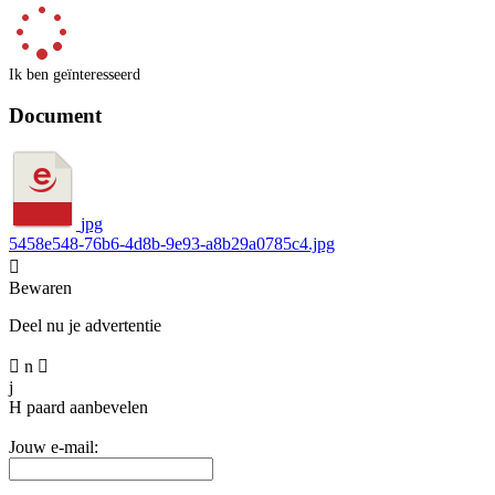
Ik ben geïnteresseerd
Document
jpg
5458e548-76b6-4d8b-9e93-a8b29a0785c4.jpg

Bewaren
Deel nu je advertentie

n

j
H
paard aanbevelen
Jouw e-mail: