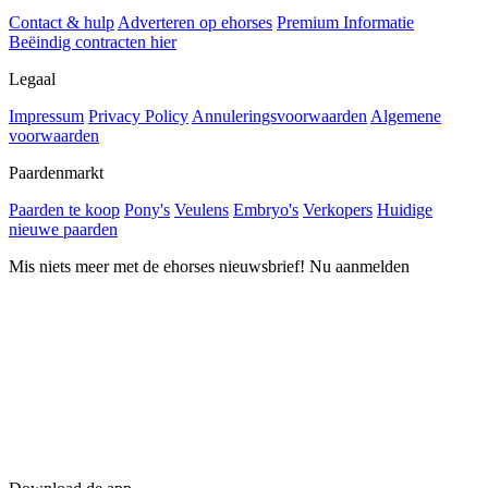
Contact & hulp
Adverteren op ehorses
Premium Informatie
Beëindig contracten hier
Legaal
Impressum
Privacy Policy
Annuleringsvoorwaarden
Algemene
voorwaarden
Paardenmarkt
Paarden te koop
Pony's
Veulens
Embryo's
Verkopers
Huidige
nieuwe paarden
Mis niets meer met de ehorses nieuwsbrief! Nu aanmelden