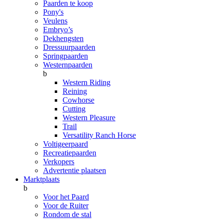
Paarden te koop
Pony's
Veulens
Embryo’s
Dekhengsten
Dressuurpaarden
Springpaarden
Westernpaarden
b
Western Riding
Reining
Cowhorse
Cutting
Western Pleasure
Trail
Versatility Ranch Horse
Voltigeerpaard
Recreatiepaarden
Verkopers
Advertentie plaatsen
Marktplaats
b
Voor het Paard
Voor de Ruiter
Rondom de stal