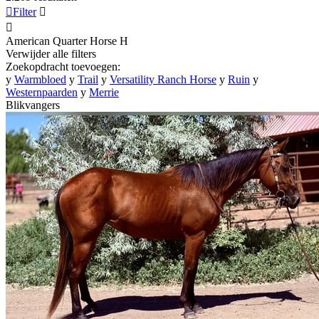

Filter


American Quarter Horse
H
Verwijder alle filters
Zoekopdracht toevoegen:
y
Warmbloed
y
Trail
y
Versatility Ranch Horse
y
Ruin
y
Westernpaarden
y
Merrie
Blikvangers