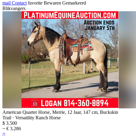
mail
Contact
favorite
Bewaren
Gemarkeerd
Blikvangers
American Quarter Horse, Merrie, 12 Jaar, 147 cm, Buckskin
Trail · Versatility Ranch Horse
$ 3.500
~ € 3.286
