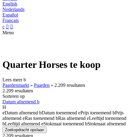
English
Nederlands
Español
Français
c


Menu
Quarter Horses te koop
Lees meer
b
Paardenmarkt
»
Paarden
»
2.209 resultaten
2.209 resultaten
Sorteren op
Datum afnemend
b
H
e
Datum afnemend
b
Datum toenemend
e
Prijs toenemend
b
Prijs
afnemend
e
Ras toenemend
b
Ras afnemend
e
Leeftijd toenemend
b
Leeftijd afnemend
e
Stokmaat toenemend
b
Stokmaat afnemend
Zoekopdracht opslaan
2.209 resultaten