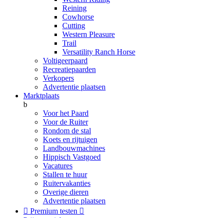
Reining
Cowhorse
Cutting
Western Pleasure
Trail
Versatility Ranch Horse
Voltigeerpaard
Recreatiepaarden
Verkopers
Advertentie plaatsen
Marktplaats
b
Voor het Paard
Voor de Ruiter
Rondom de stal
Koets en rijtuigen
Landbouwmachines
Hippisch Vastgoed
Vacatures
Stallen te huur
Ruitervakanties
Overige dieren
Advertentie plaatsen

Premium testen
