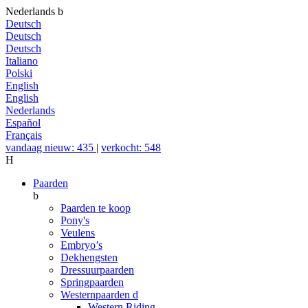
Nederlands
b
Deutsch
Deutsch
Deutsch
Italiano
Polski
English
English
Nederlands
Español
Français
vandaag nieuw: 435
|
verkocht: 548
H
Paarden
b
Paarden te koop
Pony's
Veulens
Embryo’s
Dekhengsten
Dressuurpaarden
Springpaarden
Westernpaarden
d
Western Riding