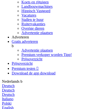
Koets en rijtuigen
Landbouwmachines
Hippisch Vastgoed
Vacatures
Stallen te huur
Ruitervakanties
Overige dieren
Advertentie plaatsen
Adverteren
Gratis adverteren
b
Advertentie plaatsen
Premium verkoper worden
Tipp!
Prijsoverzicht
Prijsoverzicht
Premium testen

Download de app
download
Nederlands
b
Deutsch
Deutsch
Deutsch
Italiano
Polski
English