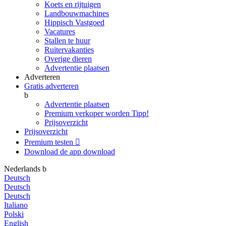
Koets en rijtuigen
Landbouwmachines
Hippisch Vastgoed
Vacatures
Stallen te huur
Ruitervakanties
Overige dieren
Advertentie plaatsen
Adverteren
Gratis adverteren
b
Advertentie plaatsen
Premium verkoper worden
Tipp!
Prijsoverzicht
Prijsoverzicht
Premium testen

Download de app
download
Nederlands
b
Deutsch
Deutsch
Deutsch
Italiano
Polski
English