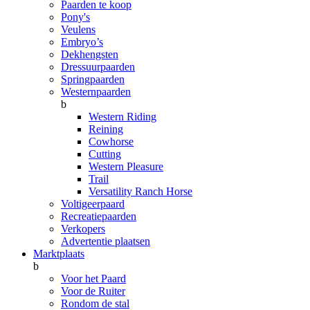
Paarden te koop
Pony's
Veulens
Embryo’s
Dekhengsten
Dressuurpaarden
Springpaarden
Westernpaarden
b
Western Riding
Reining
Cowhorse
Cutting
Western Pleasure
Trail
Versatility Ranch Horse
Voltigeerpaard
Recreatiepaarden
Verkopers
Advertentie plaatsen
Marktplaats
b
Voor het Paard
Voor de Ruiter
Rondom de stal