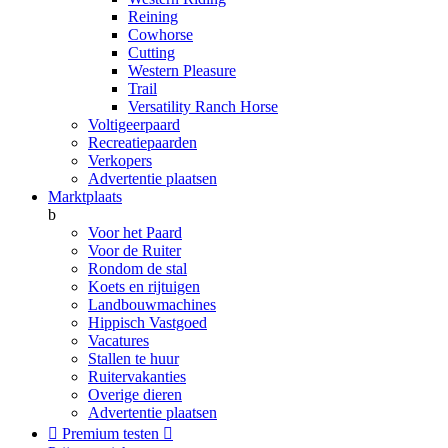
Reining
Cowhorse
Cutting
Western Pleasure
Trail
Versatility Ranch Horse
Voltigeerpaard
Recreatiepaarden
Verkopers
Advertentie plaatsen
Marktplaats
b
Voor het Paard
Voor de Ruiter
Rondom de stal
Koets en rijtuigen
Landbouwmachines
Hippisch Vastgoed
Vacatures
Stallen te huur
Ruitervakanties
Overige dieren
Advertentie plaatsen

Premium testen
