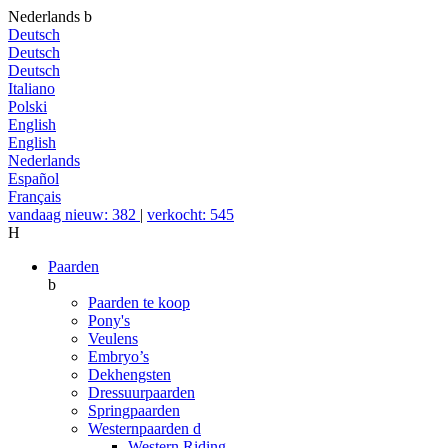
Nederlands
b
Deutsch
Deutsch
Deutsch
Italiano
Polski
English
English
Nederlands
Español
Français
vandaag nieuw: 382
|
verkocht: 545
H
Paarden
b
Paarden te koop
Pony's
Veulens
Embryo’s
Dekhengsten
Dressuurpaarden
Springpaarden
Westernpaarden
d
Western Riding