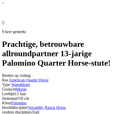
~

9 keer gemerkt
Prachtige, betrouwbare
allroundpartner 13-jarige
Palomino Quarter Horse-stute!
Bieden op veiling
Ras
American Quarter Horse
Type
Warmbloed
Geslacht
Merrie
Leeftijd
13 Jaar
Stokmaat
150 cm
Kleur
Palomino
Hoofddiscipline
Versatility Ranch Horse
verdere disciplines
Trail