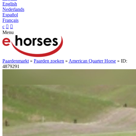
English
Nederlands
Español
Français
c


Menu
Paardenmarkt
»
Paarden zoeken
»
American Quarter Horse
» ID:
4879291