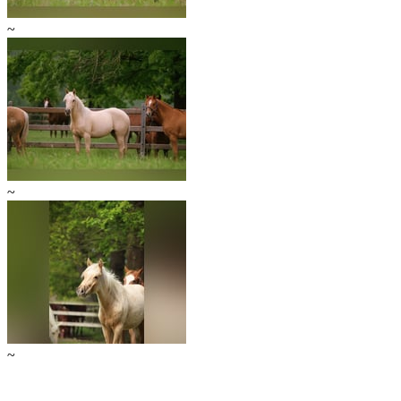
~
~
~