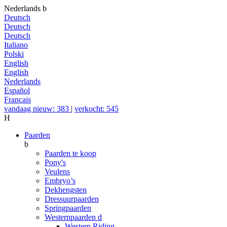
Nederlands
b
Deutsch
Deutsch
Deutsch
Italiano
Polski
English
English
Nederlands
Español
Français
vandaag nieuw: 383
|
verkocht: 545
H
Paarden
b
Paarden te koop
Pony's
Veulens
Embryo’s
Dekhengsten
Dressuurpaarden
Springpaarden
Westernpaarden
d
Western Riding