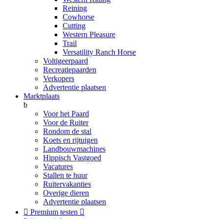
Reining
Cowhorse
Cutting
Western Pleasure
Trail
Versatility Ranch Horse
Voltigeerpaard
Recreatiepaarden
Verkopers
Advertentie plaatsen
Marktplaats
b
Voor het Paard
Voor de Ruiter
Rondom de stal
Koets en rijtuigen
Landbouwmachines
Hippisch Vastgoed
Vacatures
Stallen te huur
Ruitervakanties
Overige dieren
Advertentie plaatsen

Premium testen
