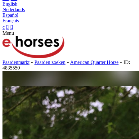
English
Nederlands
Español
Français
c


Menu
Paardenmarkt
»
Paarden zoeken
»
American Quarter Horse
» ID:
4835550