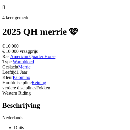

4 keer gemerkt
2025 QH merrie 🩷
€ 10.000
€ 10.000 vraagprijs
Ras
American Quarter Horse
Type
Warmbloed
Geslacht
Merrie
Leeftijd
1 Jaar
Kleur
Palomino
Hoofddiscipline
Reining
verdere disciplines
Fokken
Western Riding
Beschrijving
Nederlands
Duits