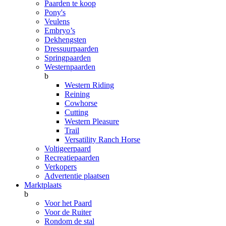
Paarden te koop
Pony's
Veulens
Embryo’s
Dekhengsten
Dressuurpaarden
Springpaarden
Westernpaarden
b
Western Riding
Reining
Cowhorse
Cutting
Western Pleasure
Trail
Versatility Ranch Horse
Voltigeerpaard
Recreatiepaarden
Verkopers
Advertentie plaatsen
Marktplaats
b
Voor het Paard
Voor de Ruiter
Rondom de stal