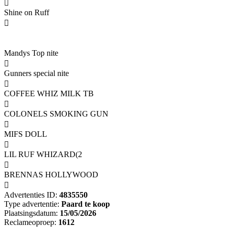

Shine on Ruff

Mandys Top nite

Gunners special nite

COFFEE WHIZ MILK TB

COLONELS SMOKING GUN

MIFS DOLL

LIL RUF WHIZARD(2

BRENNAS HOLLYWOOD

Advertenties ID:
4835550
Type advertentie:
Paard te koop
Plaatsingsdatum:
15/05/2026
Reclameoproep:
1612