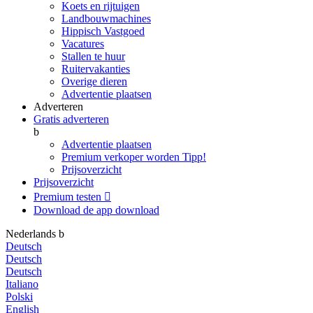
Koets en rijtuigen
Landbouwmachines
Hippisch Vastgoed
Vacatures
Stallen te huur
Ruitervakanties
Overige dieren
Advertentie plaatsen
Adverteren
Gratis adverteren
b
Advertentie plaatsen
Premium verkoper worden
Tipp!
Prijsoverzicht
Prijsoverzicht
Premium testen

Download de app
download
Nederlands
b
Deutsch
Deutsch
Deutsch
Italiano
Polski
English