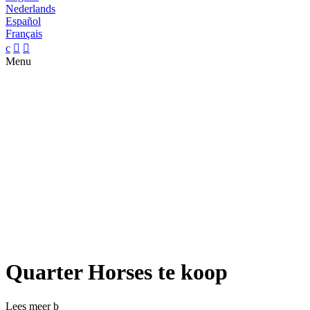
Nederlands
Español
Français
c


Menu
Quarter Horses te koop
Lees meer
b