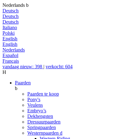
Nederlands
b
Deutsch
Deutsch
Deutsch
Italiano
Polski
English
English
Nederlands
Español
Français
vandaag nieuw: 398
|
verkocht: 604
H
Paarden
b
Paarden te koop
Pony's
Veulens
Embryo’s
Dekhengsten
Dressuurpaarden
Springpaarden
Westernpaarden
d
Western Riding