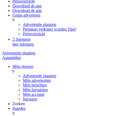
Prijsoverzicht
Download de app
Download de app
Gratis adverteren
b
Advertentie plaatsen
Premium verkoper worden
Tipp!
Prijsoverzicht

Inloggen
hier inloggen
Advertentie plaatsen
Aanmelden
Mijn ehorses
b
Advertentie plaatsen
Mijn advertenties
Mijn berichten
Mijn favorieten
Mijn account
Inloggen
Zoeken
Paarden
b