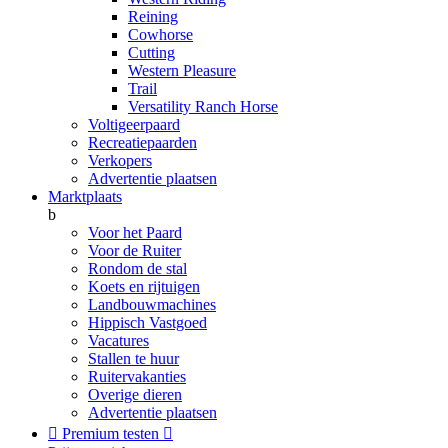
Reining
Cowhorse
Cutting
Western Pleasure
Trail
Versatility Ranch Horse
Voltigeerpaard
Recreatiepaarden
Verkopers
Advertentie plaatsen
Marktplaats
b
Voor het Paard
Voor de Ruiter
Rondom de stal
Koets en rijtuigen
Landbouwmachines
Hippisch Vastgoed
Vacatures
Stallen te huur
Ruitervakanties
Overige dieren
Advertentie plaatsen

Premium testen
