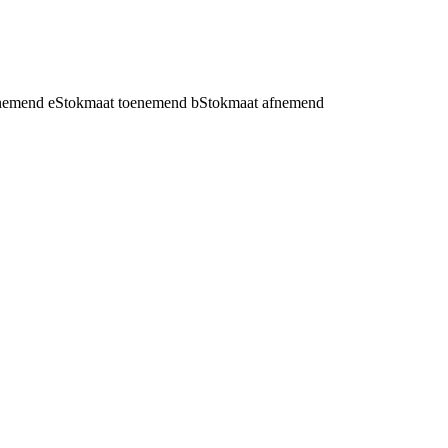
fnemend
e
Stokmaat toenemend
b
Stokmaat afnemend