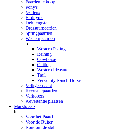
Paarden te koop
Pony's
Veulens
Embryo’s
Dekhengsten
Dressuurpaarden
Springpaarden
Westernpaarden
b
Western Riding
Reining
Cowhorse
Cutting
Western Pleasure
Trail
Versatility Ranch Horse
Voltigeerpaard
Recreatiepaarden
Verkopers
Advertentie plaatsen
Marktplaats
b
Voor het Paard
Voor de Ruiter
Rondom de stal