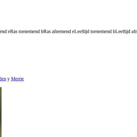
mend
e
Ras toenemend
b
Ras afnemend
e
Leeftijd toenemend
b
Leeftijd a
den
y
Merrie