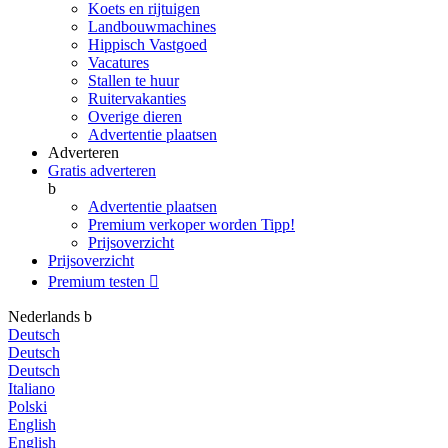
Koets en rijtuigen
Landbouwmachines
Hippisch Vastgoed
Vacatures
Stallen te huur
Ruitervakanties
Overige dieren
Advertentie plaatsen
Adverteren
Gratis adverteren
b
Advertentie plaatsen
Premium verkoper worden
Tipp!
Prijsoverzicht
Prijsoverzicht
Premium testen

Nederlands
b
Deutsch
Deutsch
Deutsch
Italiano
Polski
English
English