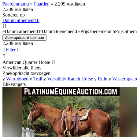
Paardenmarkt
»
Paarden
»
2.209 resultaten
2.209 resultaten
Sorteren op
Datum afnemend
b
H
e
Datum afnemend
b
Datum toenemend
e
Prijs toenemend
b
Prijs afne
Zoekopdracht opslaan
2.209 resultaten

Filter


American Quarter Horse
H
Verwijder alle filters
Zoekopdracht toevoegen:
y
Warmbloed
y
Trail
y
Versatility Ranch Horse
y
Ruin
y
Westernpaar
Blikvangers