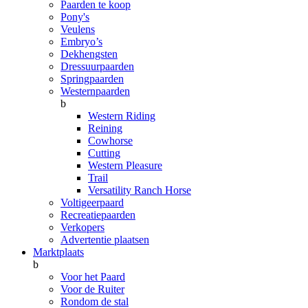
Paarden te koop
Pony's
Veulens
Embryo’s
Dekhengsten
Dressuurpaarden
Springpaarden
Westernpaarden
b
Western Riding
Reining
Cowhorse
Cutting
Western Pleasure
Trail
Versatility Ranch Horse
Voltigeerpaard
Recreatiepaarden
Verkopers
Advertentie plaatsen
Marktplaats
b
Voor het Paard
Voor de Ruiter
Rondom de stal