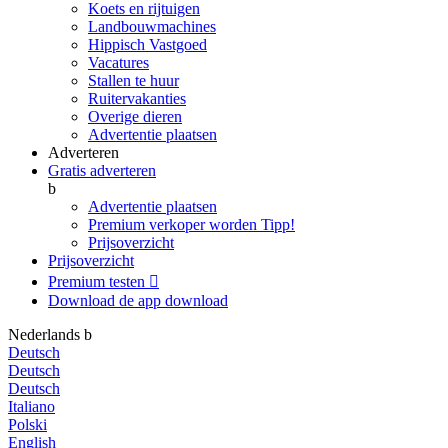
Koets en rijtuigen
Landbouwmachines
Hippisch Vastgoed
Vacatures
Stallen te huur
Ruitervakanties
Overige dieren
Advertentie plaatsen
Adverteren
Gratis adverteren
b
Advertentie plaatsen
Premium verkoper worden
Tipp!
Prijsoverzicht
Prijsoverzicht
Premium testen

Download de app
download
Nederlands
b
Deutsch
Deutsch
Deutsch
Italiano
Polski
English