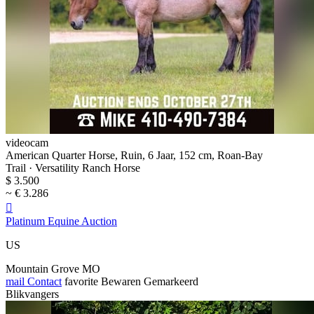
videocam
American Quarter Horse, Ruin, 6 Jaar, 152 cm, Roan-Bay
Trail · Versatility Ranch Horse
$ 3.500
~ € 3.286

Platinum Equine Auction
US
Mountain Grove MO
mail
Contact
favorite
Bewaren
Gemarkeerd
Blikvangers