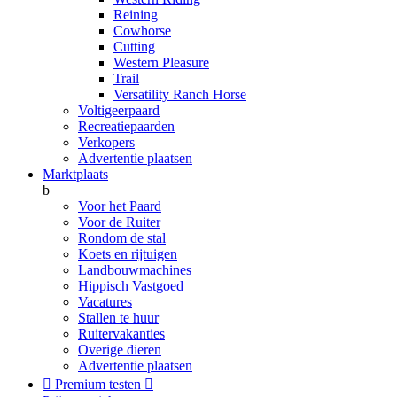
Reining
Cowhorse
Cutting
Western Pleasure
Trail
Versatility Ranch Horse
Voltigeerpaard
Recreatiepaarden
Verkopers
Advertentie plaatsen
Marktplaats
b
Voor het Paard
Voor de Ruiter
Rondom de stal
Koets en rijtuigen
Landbouwmachines
Hippisch Vastgoed
Vacatures
Stallen te huur
Ruitervakanties
Overige dieren
Advertentie plaatsen

Premium testen
