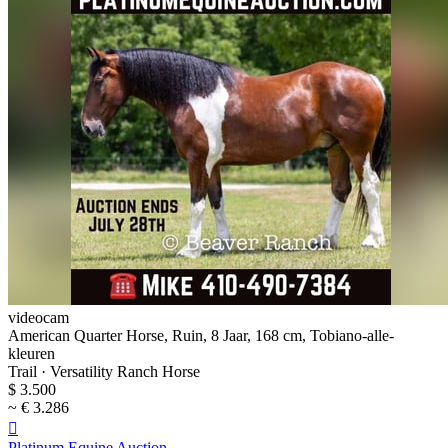
videocam
American Quarter Horse, Ruin, 8 Jaar, 168 cm, Tobiano-alle-
kleuren
Trail · Versatility Ranch Horse
$ 3.500
~ € 3.286

Platinum Equine Auction