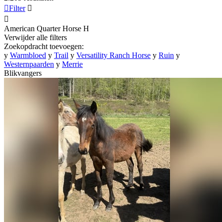

Filter


American Quarter Horse
H
Verwijder alle filters
Zoekopdracht toevoegen:
y
Warmbloed
y
Trail
y
Versatility Ranch Horse
y
Ruin
y
Westernpaarden
y
Merrie
Blikvangers