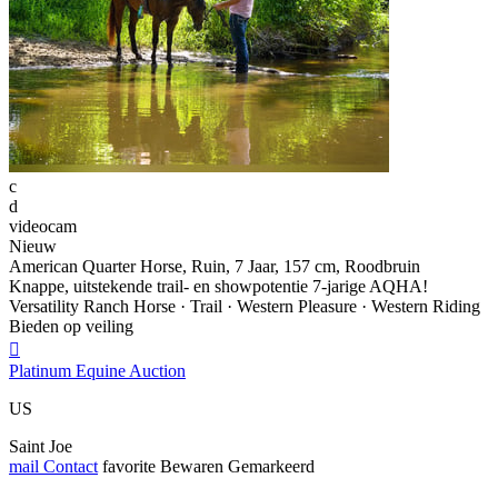
c
d
videocam
Nieuw
American Quarter Horse, Ruin, 7 Jaar, 157 cm, Roodbruin
Knappe, uitstekende trail- en showpotentie 7-jarige AQHA!
Versatility Ranch Horse · Trail · Western Pleasure · Western Riding
Bieden op veiling

Platinum Equine Auction
US
Saint Joe
mail
Contact
favorite
Bewaren
Gemarkeerd