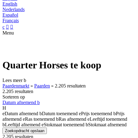
English
Nederlands
Español
Français
c


Menu
Quarter Horses te koop
Lees meer
b
Paardenmarkt
»
Paarden
»
2.205 resultaten
2.205 resultaten
Sorteren op
Datum afnemend
b
H
e
Datum afnemend
b
Datum toenemend
e
Prijs toenemend
b
Prijs
afnemend
e
Ras toenemend
b
Ras afnemend
e
Leeftijd toenemend
b
Leeftijd afnemend
e
Stokmaat toenemend
b
Stokmaat afnemend
Zoekopdracht opslaan
2.205 resultaten