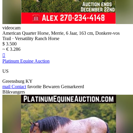
videocam
American Quarter Horse, Merrie, 6 Jaar, 163 cm, Donkere-vos
Trail · Versatility Ranch Horse
$ 3.500
~ € 3.286

Platinum Equine Auction
US
Greensburg KY
mail
Contact
favorite
Bewaren
Gemarkeerd
Blikvangers