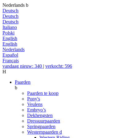
Nederlands
b
Deutsch
Deutsch
Deutsch
Italiano
Polski
English
English
Nederlands
Español
Français
vandaag nieuw: 340
|
verkocht: 596
H
Paarden
b
Paarden te koop
Pony's
Veulens
Embryo’s
Dekhengsten
Dressuurpaarden
Springpaarden
Westernpaarden
d
Western Riding