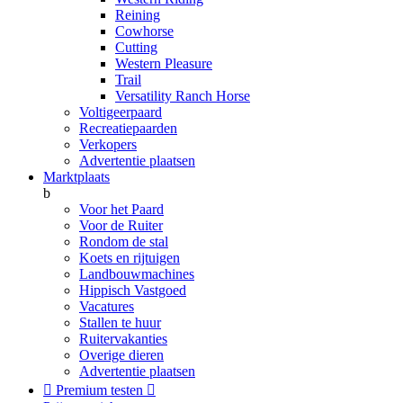
Reining
Cowhorse
Cutting
Western Pleasure
Trail
Versatility Ranch Horse
Voltigeerpaard
Recreatiepaarden
Verkopers
Advertentie plaatsen
Marktplaats
b
Voor het Paard
Voor de Ruiter
Rondom de stal
Koets en rijtuigen
Landbouwmachines
Hippisch Vastgoed
Vacatures
Stallen te huur
Ruitervakanties
Overige dieren
Advertentie plaatsen

Premium testen
