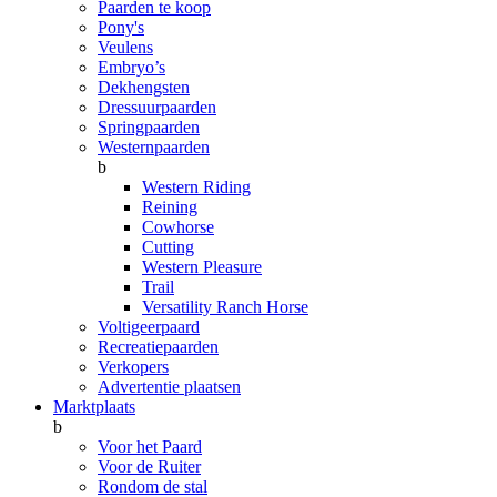
Paarden te koop
Pony's
Veulens
Embryo’s
Dekhengsten
Dressuurpaarden
Springpaarden
Westernpaarden
b
Western Riding
Reining
Cowhorse
Cutting
Western Pleasure
Trail
Versatility Ranch Horse
Voltigeerpaard
Recreatiepaarden
Verkopers
Advertentie plaatsen
Marktplaats
b
Voor het Paard
Voor de Ruiter
Rondom de stal