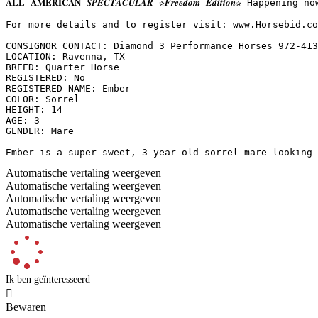
𝐀𝐋𝐋 𝐀𝐌𝐄𝐑𝐈𝐂𝐀𝐍 𝑺𝑷𝑬𝑪𝑻𝑨𝑪𝑼𝑳𝑨𝑹 ✰𝑭𝒓𝒆𝒆𝒅𝒐𝒎 𝑬𝒅𝒊𝒕
For more details and to register visit: www.Horsebid.com 
CONSIGNOR CONTACT: Diamond 3 Performance Horses 972-413-
LOCATION: Ravenna, TX

BREED: Quarter Horse

REGISTERED: No

REGISTERED NAME: Ember

COLOR: Sorrel

HEIGHT: 14

AGE: 3

GENDER: Mare

Ember is a super sweet, 3-year-old sorrel mare looking 
Automatische vertaling weergeven
Automatische vertaling weergeven
Automatische vertaling weergeven
Automatische vertaling weergeven
Automatische vertaling weergeven
Ik ben geïnteresseerd

Bewaren