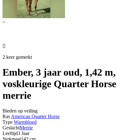
~

2 keer gemerkt
Ember, 3 jaar oud, 1,42 m,
voskleurige Quarter Horse
merrie
Bieden op veiling
Ras
American Quarter Horse
Type
Warmbloed
Geslacht
Merrie
Leeftijd
3 Jaar
Stokmaat
142 cm