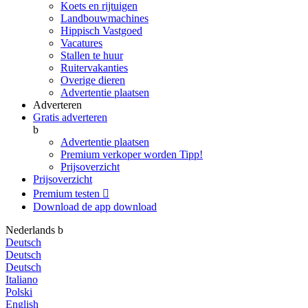
Koets en rijtuigen
Landbouwmachines
Hippisch Vastgoed
Vacatures
Stallen te huur
Ruitervakanties
Overige dieren
Advertentie plaatsen
Adverteren
Gratis adverteren
b
Advertentie plaatsen
Premium verkoper worden
Tipp!
Prijsoverzicht
Prijsoverzicht
Premium testen

Download de app
download
Nederlands
b
Deutsch
Deutsch
Deutsch
Italiano
Polski
English