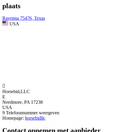
plaats
Ravenna 75476, Texas
USA

Horsebid,LLC
E
Needmore, PA 17238
USA
9
Telefoonnummer weergeven
Homepage:
horsebidllc
Contact opnemen met aanbieder