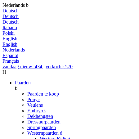
Nederlands
b
Deutsch
Deutsch
Deutsch
Italiano
Polski
English
English
Nederlands
Español
Français
vandaag nieuw: 434
|
verkocht: 570
H
Paarden
b
Paarden te koop
Pony's
Veulens
Embryo’s
Dekhengsten
Dressuurpaarden
Springpaarden
Westernpaarden
d
Western Riding