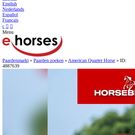
English
Nederlands
Español
Français
c


Menu
Paardenmarkt
»
Paarden zoeken
»
American Quarter Horse
» ID:
4887639