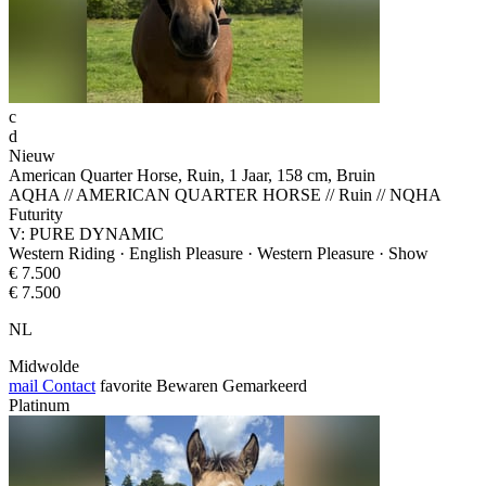
c
d
Nieuw
American Quarter Horse, Ruin, 1 Jaar, 158 cm, Bruin
AQHA // AMERICAN QUARTER HORSE // Ruin // NQHA
Futurity
V: PURE DYNAMIC
Western Riding · English Pleasure · Western Pleasure · Show
€ 7.500
€ 7.500
NL
Midwolde
mail
Contact
favorite
Bewaren
Gemarkeerd
Platinum