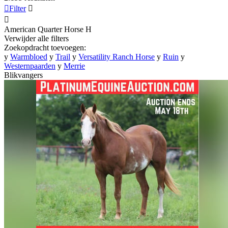

Filter


American Quarter Horse
H
Verwijder alle filters
Zoekopdracht toevoegen:
y
Warmbloed
y
Trail
y
Versatility Ranch Horse
y
Ruin
y
Westernpaarden
y
Merrie
Blikvangers