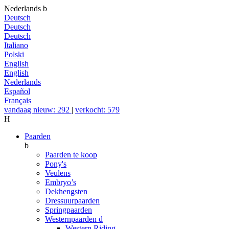
Nederlands
b
Deutsch
Deutsch
Deutsch
Italiano
Polski
English
English
Nederlands
Español
Français
vandaag nieuw: 292
|
verkocht: 579
H
Paarden
b
Paarden te koop
Pony's
Veulens
Embryo’s
Dekhengsten
Dressuurpaarden
Springpaarden
Westernpaarden
d
Western Riding