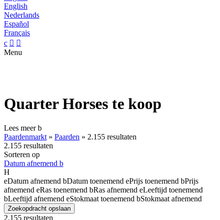
English
Nederlands
Español
Français
c


Menu
Quarter Horses te koop
Lees meer
b
Paardenmarkt
»
Paarden
»
2.155 resultaten
2.155 resultaten
Sorteren op
Datum afnemend
b
H
e
Datum afnemend
b
Datum toenemend
e
Prijs toenemend
b
Prijs
afnemend
e
Ras toenemend
b
Ras afnemend
e
Leeftijd toenemend
b
Leeftijd afnemend
e
Stokmaat toenemend
b
Stokmaat afnemend
Zoekopdracht opslaan
2.155 resultaten