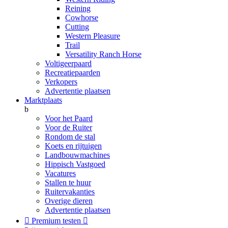
Reining
Cowhorse
Cutting
Western Pleasure
Trail
Versatility Ranch Horse
Voltigeerpaard
Recreatiepaarden
Verkopers
Advertentie plaatsen
Marktplaats
b
Voor het Paard
Voor de Ruiter
Rondom de stal
Koets en rijtuigen
Landbouwmachines
Hippisch Vastgoed
Vacatures
Stallen te huur
Ruitervakanties
Overige dieren
Advertentie plaatsen

Premium testen
