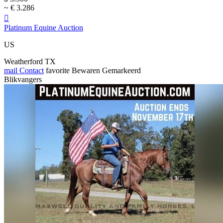
~ € 3.286

Platinum Equine Auction
US
Weatherford TX
mail
Contact
favorite
Bewaren
Gemarkeerd
Blikvangers