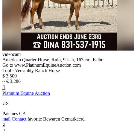
videocam
American Quarter Horse, Ruin, 9 Jaar, 163 cm, Falbe
Go to www.PlatinumEquineAuction.com
Trail · Versatility Ranch Horse
$ 3.500
~ € 3.286

Platinum Equine Auction
US
Paicines CA
mail
Contact
favorite
Bewaren
Gemarkeerd
g
h