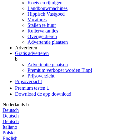
Koets en rijtuigen
Landbouwmachines
Hippisch Vastgoed
Vacatures
Stallen te huur
Ruitervakanties
Overige dieren
Advertentie plaatsen
Adverteren
Gratis adverteren
b
Advertentie plaatsen
Premium verkoper worden
Tipp!
Prijsoverzicht
Prijsoverzicht
Premium testen

Download de app
download
Nederlands
b
Deutsch
Deutsch
Deutsch
Italiano
Polski
English