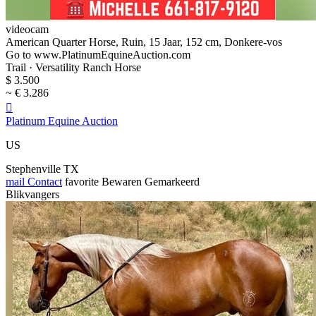
videocam
American Quarter Horse, Ruin, 15 Jaar, 152 cm, Donkere-vos
Go to www.PlatinumEquineAuction.com
Trail · Versatility Ranch Horse
$ 3.500
~ € 3.286

Platinum Equine Auction
US
Stephenville TX
mail
Contact
favorite
Bewaren
Gemarkeerd
Blikvangers