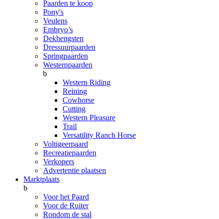
Paarden te koop
Pony's
Veulens
Embryo’s
Dekhengsten
Dressuurpaarden
Springpaarden
Westernpaarden
b
Western Riding
Reining
Cowhorse
Cutting
Western Pleasure
Trail
Versatility Ranch Horse
Voltigeerpaard
Recreatiepaarden
Verkopers
Advertentie plaatsen
Marktplaats
b
Voor het Paard
Voor de Ruiter
Rondom de stal