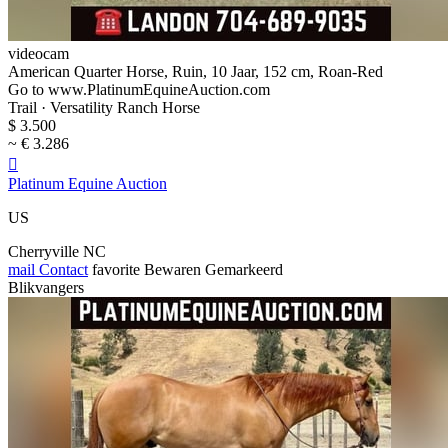
videocam
American Quarter Horse, Ruin, 10 Jaar, 152 cm, Roan-Red
Go to www.PlatinumEquineAuction.com
Trail · Versatility Ranch Horse
$ 3.500
~ € 3.286

Platinum Equine Auction
US
Cherryville NC
mail
Contact
favorite
Bewaren
Gemarkeerd
Blikvangers