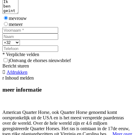
mevrouw
meneer
* Verplichte velden
j
Ontvang de ehorses nieuwsbrief
Bericht sturen

Afdrukken
r
Inhoud melden
meer informatie
American Quarter Horse, ook Quarter Horse genoemd komt
oorspronkelijk uit de USA en is het meest verspreide paardenras
over de wereld. Over de hele wereld zijn er 4.6 miljoen
geregistreerde Quarter Horses. Het ras is ontstaan in de 17de eeuw,
toen rijke plantagebezitters uit Virginia en Carolina bes ...
Meer over