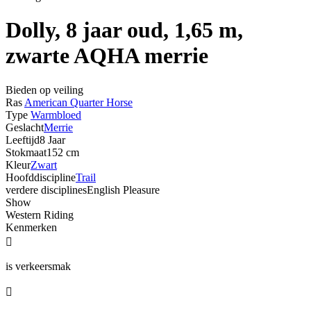
Dolly, 8 jaar oud, 1,65 m,
zwarte AQHA merrie
Bieden op veiling
Ras
American Quarter Horse
Type
Warmbloed
Geslacht
Merrie
Leeftijd
8 Jaar
Stokmaat
152 cm
Kleur
Zwart
Hoofddiscipline
Trail
verdere disciplines
English Pleasure
Show
Western Riding
Kenmerken

is verkeersmak
