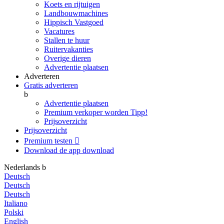
Koets en rijtuigen
Landbouwmachines
Hippisch Vastgoed
Vacatures
Stallen te huur
Ruitervakanties
Overige dieren
Advertentie plaatsen
Adverteren
Gratis adverteren
b
Advertentie plaatsen
Premium verkoper worden
Tipp!
Prijsoverzicht
Prijsoverzicht
Premium testen

Download de app
download
Nederlands
b
Deutsch
Deutsch
Deutsch
Italiano
Polski
English