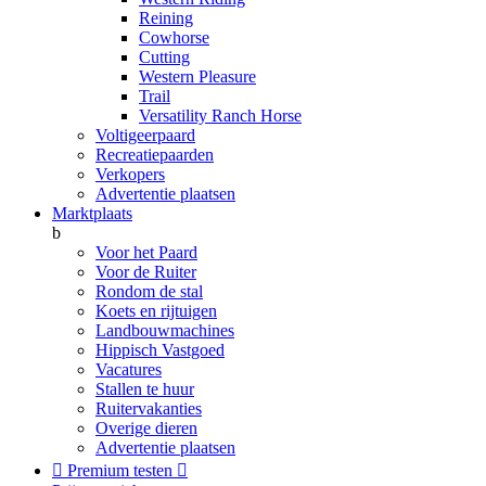
Reining
Cowhorse
Cutting
Western Pleasure
Trail
Versatility Ranch Horse
Voltigeerpaard
Recreatiepaarden
Verkopers
Advertentie plaatsen
Marktplaats
b
Voor het Paard
Voor de Ruiter
Rondom de stal
Koets en rijtuigen
Landbouwmachines
Hippisch Vastgoed
Vacatures
Stallen te huur
Ruitervakanties
Overige dieren
Advertentie plaatsen

Premium testen
