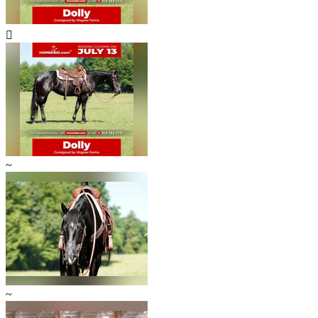

~
~