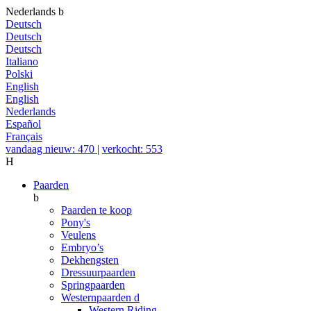
Nederlands
b
Deutsch
Deutsch
Deutsch
Italiano
Polski
English
English
Nederlands
Español
Français
vandaag nieuw: 470
|
verkocht: 553
H
Paarden
b
Paarden te koop
Pony's
Veulens
Embryo’s
Dekhengsten
Dressuurpaarden
Springpaarden
Westernpaarden
d
Western Riding