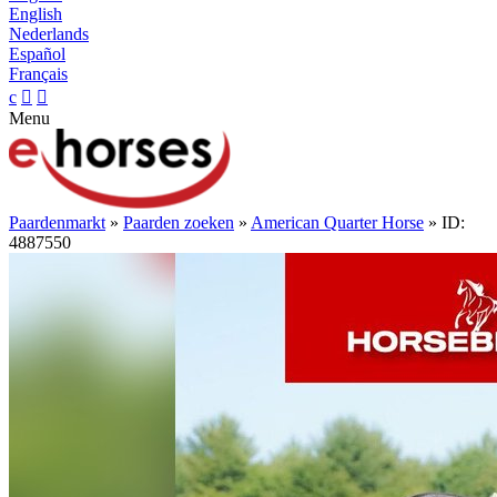
English
Nederlands
Español
Français
c


Menu
Paardenmarkt
»
Paarden zoeken
»
American Quarter Horse
» ID:
4887550