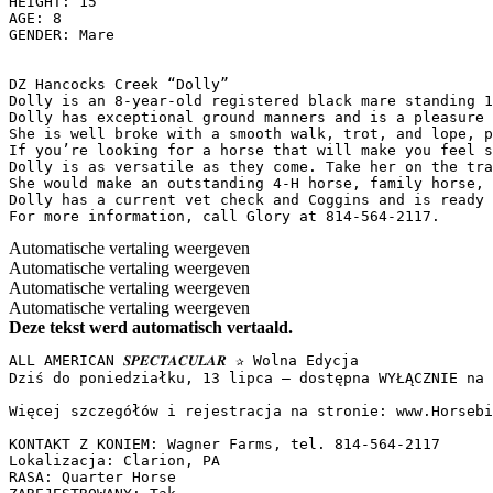
HEIGHT: 15

AGE: 8

GENDER: Mare

DZ Hancocks Creek “Dolly”

Dolly is an 8-year-old registered black mare standing 1
Dolly has exceptional ground manners and is a pleasure 
She is well broke with a smooth walk, trot, and lope, p
If you’re looking for a horse that will make you feel s
Dolly is as versatile as they come. Take her on the tra
She would make an outstanding 4-H horse, family horse, 
Dolly has a current vet check and Coggins and is ready f
For more information, call Glory at 814-564-2117.
Automatische vertaling weergeven
Automatische vertaling weergeven
Automatische vertaling weergeven
Automatische vertaling weergeven
Deze tekst werd automatisch vertaald.
ALL AMERICAN 𝑺𝑷𝑬𝑪𝑻𝑨𝑪𝑼𝑳𝑨𝑹 ✰ Wolna Edycja

Dziś do poniedziałku, 13 lipca – dostępna WYŁĄCZNIE na st
Więcej szczegółów i rejestracja na stronie: www.Horsebid.
KONTAKT Z KONIEM: Wagner Farms, tel. 814-564-2117

Lokalizacja: Clarion, PA

RASA: Quarter Horse
