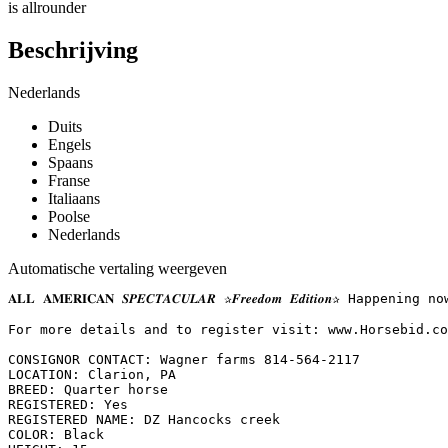
is allrounder
Beschrijving
Nederlands
Duits
Engels
Spaans
Franse
Italiaans
Poolse
Nederlands
Automatische vertaling weergeven
𝐀𝐋𝐋 𝐀𝐌𝐄𝐑𝐈𝐂𝐀𝐍 𝑺𝑷𝑬𝑪𝑻𝑨𝑪𝑼𝑳𝑨𝑹 ✰𝑭𝒓𝒆𝒆𝒅𝒐𝒎 𝑬𝒅𝒊𝒕
For more details and to register visit: www.Horsebid.com 
CONSIGNOR CONTACT: Wagner farms 814-564-2117

LOCATION: Clarion, PA

BREED: Quarter horse

REGISTERED: Yes

REGISTERED NAME: DZ Hancocks creek

COLOR: Black
