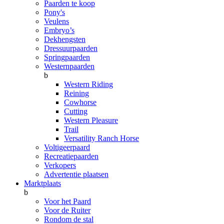
Paarden te koop
Pony's
Veulens
Embryo’s
Dekhengsten
Dressuurpaarden
Springpaarden
Westernpaarden
b
Western Riding
Reining
Cowhorse
Cutting
Western Pleasure
Trail
Versatility Ranch Horse
Voltigeerpaard
Recreatiepaarden
Verkopers
Advertentie plaatsen
Marktplaats
b
Voor het Paard
Voor de Ruiter
Rondom de stal