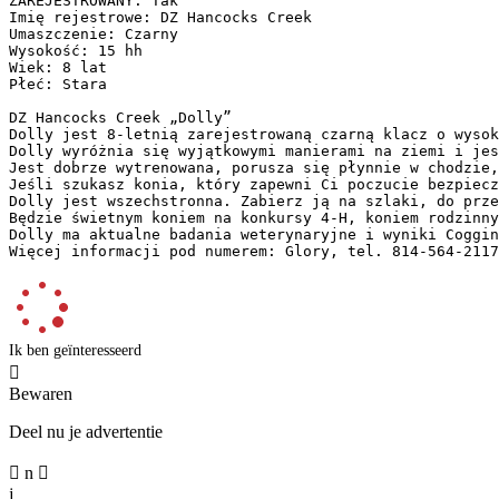
ZAREJESTROWANY: Tak

Imię rejestrowe: DZ Hancocks Creek

Umaszczenie: Czarny

Wysokość: 15 hh

Wiek: 8 lat

Płeć: Stara

DZ Hancocks Creek „Dolly”

Dolly jest 8-letnią zarejestrowaną czarną klacz o wysok
Dolly wyróżnia się wyjątkowymi manierami na ziemi i jes
Jest dobrze wytrenowana, porusza się płynnie w chodzie,
Jeśli szukasz konia, który zapewni Ci poczucie bezpiecz
Dolly jest wszechstronna. Zabierz ją na szlaki, do prze
Będzie świetnym koniem na konkursy 4-H, koniem rodzinny
Dolly ma aktualne badania weterynaryjne i wyniki Coggins
Więcej informacji pod numerem: Glory, tel. 814-564-2117
Ik ben geïnteresseerd

Bewaren
Deel nu je advertentie

n

j