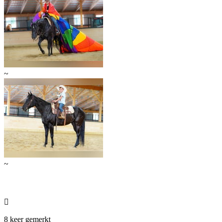
~
~

8 keer gemerkt